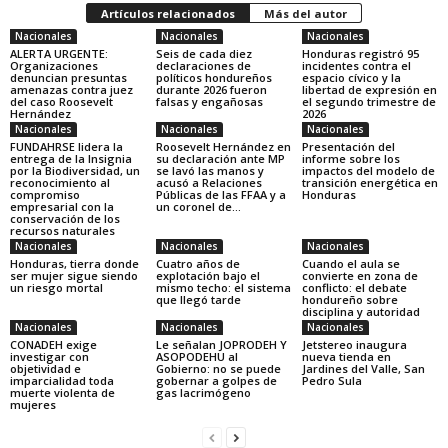
Artículos relacionados
Más del autor
Nacionales
Nacionales
Nacionales
ALERTA URGENTE:
Seis de cada diez
Honduras registró 95
Organizaciones
declaraciones de
incidentes contra el
denuncian presuntas
políticos hondureños
espacio cívico y la
amenazas contra juez
durante 2026 fueron
libertad de expresión en
del caso Roosevelt
falsas y engañosas
el segundo trimestre de
Hernández
2026
Nacionales
Nacionales
Nacionales
FUNDAHRSE lidera la
Roosevelt Hernández en
Presentación del
entrega de la Insignia
su declaración ante MP
informe sobre los
por la Biodiversidad, un
se lavó las manos y
impactos del modelo de
reconocimiento al
acusó a Relaciones
transición energética en
compromiso
Públicas de las FFAA y a
Honduras
empresarial con la
un coronel de...
conservación de los
recursos naturales
Nacionales
Nacionales
Nacionales
Honduras, tierra donde
Cuatro años de
Cuando el aula se
ser mujer sigue siendo
explotación bajo el
convierte en zona de
un riesgo mortal
mismo techo: el sistema
conflicto: el debate
que llegó tarde
hondureño sobre
disciplina y autoridad
Nacionales
Nacionales
Nacionales
CONADEH exige
Le señalan JOPRODEH Y
Jetstereo inaugura
investigar con
ASOPODEHU al
nueva tienda en
objetividad e
Gobierno: no se puede
Jardines del Valle, San
imparcialidad toda
gobernar a golpes de
Pedro Sula
muerte violenta de
gas lacrimógeno
mujeres