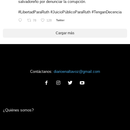
salvadoreño por denunciar la corrupción.
#LibertadParaRuth
#JuicioPúblicoParaRuth
#TenganDecencia
78
128
Twitter
Cargar más
Contáctanos:
diarioenaltavoz@gmail.com
¿Quiénes somos?