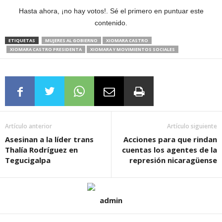
Hasta ahora, ¡no hay votos!. Sé el primero en puntuar este
contenido.
ETIQUETAS
MUJERES AL GOBIERNO
XIOMARA CASTRO
XIOMARA CASTRO PRESIDENTA
XIOMARA Y MOVIMIENTOS SOCIALES
Artículo anterior
Artículo siguiente
Asesinan a la líder trans
Acciones para que rindan
Thalía Rodríguez en
cuentas los agentes de la
Tegucigalpa
represión nicaragüense
admin