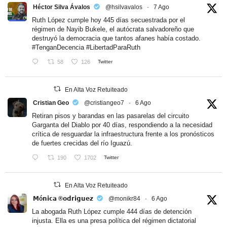
Héctor Silva Ávalos
@hsilvavalos
·
7 Ago
Ruth López cumple hoy 445 días secuestrada por el
régimen de Nayib Bukele, el autócrata salvadoreño que
destruyó la democracia que tantos afanes había costado.
#TenganDecencia
#LibertadParaRuth
58
126
Twitter
En Alta Voz Retuiteado
Cristian Geo
@cristiangeo7
·
6 Ago
Retiran pisos y barandas en las pasarelas del circuito
Garganta del Diablo por 40 días, respondiendo a la necesidad
crítica de resguardar la infraestructura frente a los pronósticos
de fuertes crecidas del río Iguazú.
190
1702
Twitter
En Alta Voz Retuiteado
𝗠ó𝗻𝗶𝗰𝗮 ®𝗼𝗱𝗿𝗶𝗴𝘂𝗲𝘇
@monikr84
·
6 Ago
La abogada Ruth López cumple 444 días de detención
injusta. Ella es una presa política del régimen dictatorial