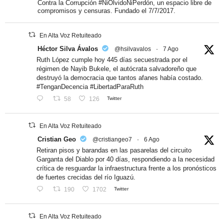
Contra la Corrupción #NiOlvidoNiPerdón, un espacio libre de
compromisos y censuras. Fundado el 7/7/2017.
En Alta Voz Retuiteado
Héctor Silva Ávalos
@hsilvavalos
·
7 Ago
Ruth López cumple hoy 445 días secuestrada por el
régimen de Nayib Bukele, el autócrata salvadoreño que
destruyó la democracia que tantos afanes había costado.
#TenganDecencia #LibertadParaRuth
58
126
Twitter
En Alta Voz Retuiteado
Cristian Geo
@cristiangeo7
·
6 Ago
Retiran pisos y barandas en las pasarelas del circuito
Garganta del Diablo por 40 días, respondiendo a la necesidad
crítica de resguardar la infraestructura frente a los pronósticos
de fuertes crecidas del río Iguazú.
190
1702
Twitter
En Alta Voz Retuiteado