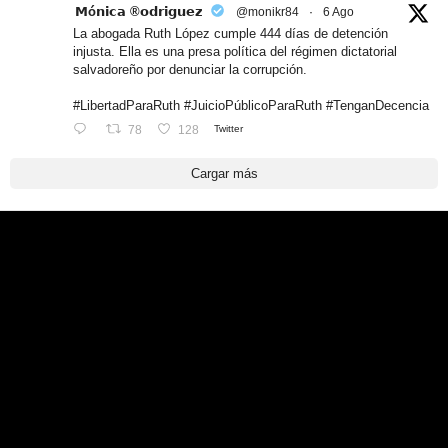
𝗠ó𝗻𝗶𝗰𝗮 ®𝗼𝗱𝗿𝗶𝗴𝘂𝗲𝘇
@monikr84
·
6 Ago
La abogada Ruth López cumple 444 días de detención
injusta. Ella es una presa política del régimen dictatorial
salvadoreño por denunciar la corrupción.
#LibertadParaRuth #JuicioPúblicoParaRuth #TenganDecencia
78
128
Twitter
Cargar más