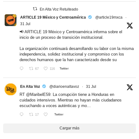
En Alta Voz Retuiteado
ARTICLE 19 México y Centroamérica
@article19mxca
·
31 Jul
📢 ARTICLE 19 México y Centroamérica informa sobre el
inicio de un proceso de transición institucional.
La organización continuará desarrollando su labor con la misma
independencia, solidez institucional y compromiso con los
derechos humanos que la han caracterizado desde su
67
116
Twitter
En Alta Voz
@diarioenaltavoz
·
31 Jul
RT
@MaribelE59
: La corrupción tiene a Honduras en
cuidados intensivos. Mientras no hayan más ciudadanos
escuchando a voces auténticas y mo…
17
Twitter
Cargar más