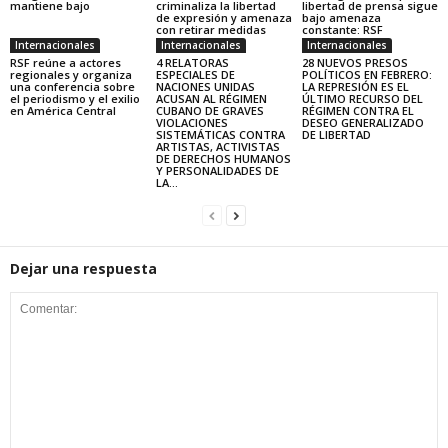
mantiene bajo
criminaliza la libertad
libertad de prensa sigue
de expresión y amenaza
bajo amenaza
con retirar medidas
constante: RSF
Internacionales
Internacionales
Internacionales
RSF reúne a actores
4 RELATORAS
28 NUEVOS PRESOS
regionales y organiza
ESPECIALES DE
POLÍTICOS EN FEBRERO:
una conferencia sobre
NACIONES UNIDAS
LA REPRESIÓN ES EL
el periodismo y el exilio
ACUSAN AL RÉGIMEN
ÚLTIMO RECURSO DEL
en América Central
CUBANO DE GRAVES
RÉGIMEN CONTRA EL
VIOLACIONES
DESEO GENERALIZADO
SISTEMÁTICAS CONTRA
DE LIBERTAD
ARTISTAS, ACTIVISTAS
DE DERECHOS HUMANOS
Y PERSONALIDADES DE
LA...
Dejar una respuesta