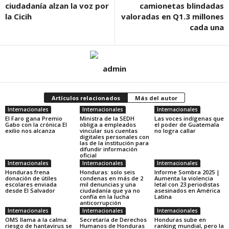
ciudadanía alzan la voz por
camionetas blindadas
la Cicih
valoradas en Q1.3 millones
cada una
admin
Artículos relacionados
Más del autor
Internacionales
Internacionales
Internacionales
El Faro gana Premio
Ministra de la SEDH
Las voces indígenas que
Gabo con la crónica El
obliga a empleados
el poder de Guatemala
exilio nos alcanza
vincular sus cuentas
no logra callar
digitales personales con
las de la institución para
difundir información
oficial
Internacionales
Internacionales
Internacionales
Honduras frena
Honduras: solo seis
Informe Sombra 2025 |
donación de útiles
condenas en más de 2
Aumenta la violencia
escolares enviada
mil denuncias y una
letal con 23 periodistas
desde El Salvador
ciudadanía que ya no
asesinados en América
confía en la lucha
Latina
anticorrupción
Internacionales
Internacionales
Internacionales
OMS llama a la calma:
Secretaría de Derechos
Honduras sube en
riesgo de hantavirus se
Humanos de Honduras
ranking mundial, pero la