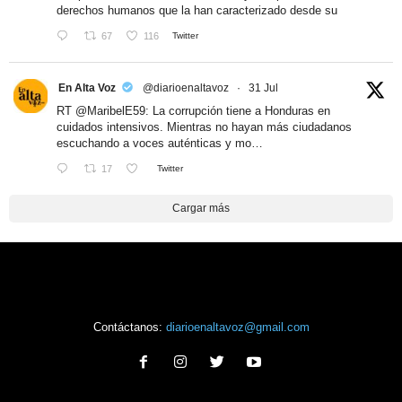
derechos humanos que la han caracterizado desde su
67
116
Twitter
En Alta Voz
@diarioenaltavoz
·
31 Jul
RT
@MaribelE59
: La corrupción tiene a Honduras en
cuidados intensivos. Mientras no hayan más ciudadanos
escuchando a voces auténticas y mo…
17
Twitter
Cargar más
Contáctanos:
diarioenaltavoz@gmail.com