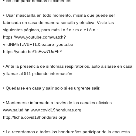
• No compartir bebidas ni alimentos.
• Usar mascarilla en todo momento, misma que puede ser
fabricada en casa de manera sencilla y efectiva. Visite las
siguientes páginas, para más i n f o r m a c i ó n :
https://www.youtube.com/watch?
v=dNMhTzVBFTE&feature=youtu.be
https://youtu.be/1sEvw7UuEhY
• Ante la presencia de síntomas respiratorios, auto aislarse en casa
y llamar al 911 pidiendo información
• Quedarse en casa y salir solo si es urgrente salir.
• Mantenerse informado a través de los canales oficiales:
www.salud.hn www.covid19honduras.org
http://ficha.covid19honduras.org/
• Le recordamos a todos los hondureños participar de la encuesta