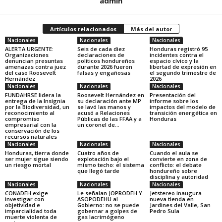
admin
Artículos relacionados
Más del autor
Nacionales
Nacionales
Nacionales
ALERTA URGENTE:
Seis de cada diez
Honduras registró 95
Organizaciones
declaraciones de
incidentes contra el
denuncian presuntas
políticos hondureños
espacio cívico y la
amenazas contra juez
durante 2026 fueron
libertad de expresión en
del caso Roosevelt
falsas y engañosas
el segundo trimestre de
Hernández
2026
Nacionales
Nacionales
Nacionales
FUNDAHRSE lidera la
Roosevelt Hernández en
Presentación del
entrega de la Insignia
su declaración ante MP
informe sobre los
por la Biodiversidad, un
se lavó las manos y
impactos del modelo de
reconocimiento al
acusó a Relaciones
transición energética en
compromiso
Públicas de las FFAA y a
Honduras
empresarial con la
un coronel de...
conservación de los
recursos naturales
Nacionales
Nacionales
Nacionales
Honduras, tierra donde
Cuatro años de
Cuando el aula se
ser mujer sigue siendo
explotación bajo el
convierte en zona de
un riesgo mortal
mismo techo: el sistema
conflicto: el debate
que llegó tarde
hondureño sobre
disciplina y autoridad
Nacionales
Nacionales
Nacionales
CONADEH exige
Le señalan JOPRODEH Y
Jetstereo inaugura
investigar con
ASOPODEHU al
nueva tienda en
objetividad e
Gobierno: no se puede
Jardines del Valle, San
imparcialidad toda
gobernar a golpes de
Pedro Sula
muerte violenta de
gas lacrimógeno