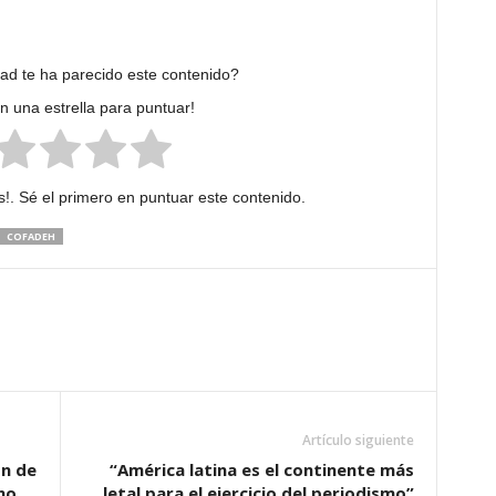
dad te ha parecido este contenido?
en una estrella para puntuar!
!. Sé el primero en puntuar este contenido.
COFADEH
Artículo siguiente
ón de
“América latina es el continente más
no
letal para el ejercicio del periodismo”