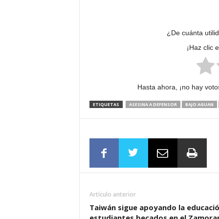
¿De cuánta utili
¡Haz clic 
Hasta ahora, ¡no hay votos
ETIQUETAS
ASESINA A DEFENSOR
BAJO AGUAN
Artículo anterior
Taiwán sigue apoyando la educaci
estudiantes becados en el Zamora