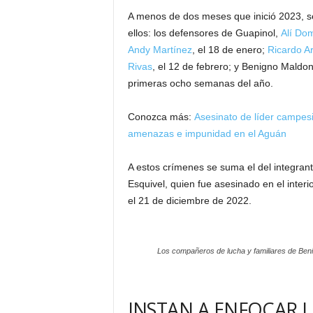
A menos de dos meses que inició 2023, se
ellos: los defensores de Guapinol,
Alí Dom
Andy Martínez
, el 18 de enero;
Ricardo A
Rivas
, el 12 de febrero; y Benigno Maldo
primeras ocho semanas del año.
Conozca más:
Asesinato de líder campesi
amenazas e impunidad en el Aguán
A estos crímenes se suma el del integran
Esquivel, quien fue asesinado en el inte
el 21 de diciembre de 2022.
Los compañeros de lucha y familiares de Beni
INSTAN A ENFOCAR L