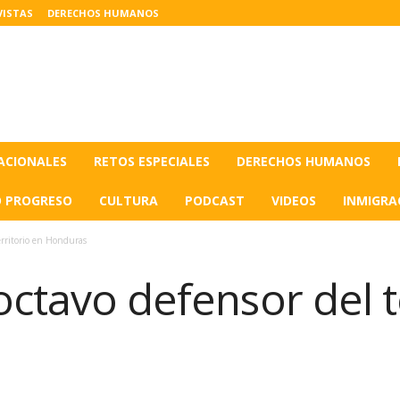
VISTAS
DERECHOS HUMANOS
ACIONALES
RETOS ESPECIALES
DERECHOS HUMANOS
O PROGRESO
CULTURA
PODCAST
VIDEOS
INMIGRA
erritorio en Honduras
octavo defensor del t