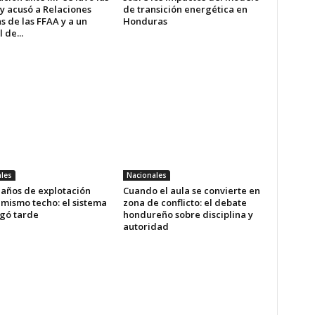
y acusó a Relaciones
de transición energética en
s de las FFAA y a un
Honduras
 de...
les
Nacionales
 años de explotación
Cuando el aula se convierte en
 mismo techo: el sistema
zona de conflicto: el debate
egó tarde
hondureño sobre disciplina y
autoridad