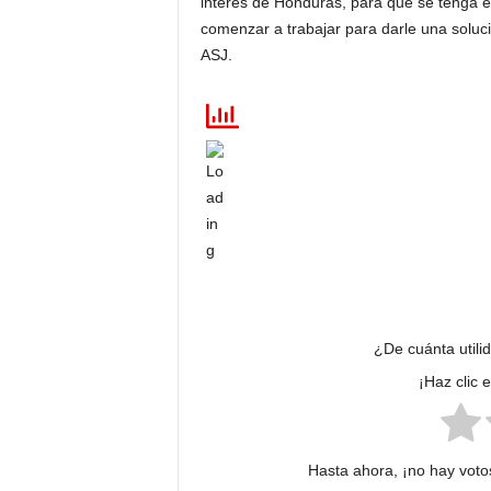
interés de Honduras, para que se tenga e
comenzar a trabajar para darle una soluci
ASJ.
¿De cuánta utili
¡Haz clic 
Hasta ahora, ¡no hay votos