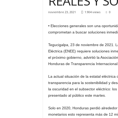
REALES Y SO
H
o
noviembre 23, 2021
1.904 views
0
n
d
• Elecciones generales son una oportunid
u
comprometan a buscar soluciones inmediata
r
a
s
Tegucigalpa, 23 de noviembre de 2021. L
y
Eléctrica (ENEE) requiere soluciones inme
e
el próximo gobierno, advirtió la Asociaci
l
Honduras de Transparencia Internacional
m
u
La actual situación de la estatal eléctrica 
n
d
transparencia para la sostenibilidad y des
o
la oscuridad en el subsector eléctrico: lo
presentado al público este martes.
Solo en 2020, Honduras perdió alrededor 
monetarios esto representa más de 12 mil