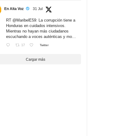
En Alta Voz
31 Jul
RT
@MaribelE59
: La corrupción tiene a
Honduras en cuidados intensivos.
Mientras no hayan más ciudadanos
escuchando a voces auténticas y mo…
17
Twitter
Cargar más