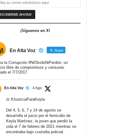
¡Síguenos en X!
En Alta Voz
Seguir
ra la Corrupción #NiOlvidoNiPerdón, un
cio libre de compromisos y censuras.
ado el 7/7/2017.
En Alta Voz
4 Ago
⚖️
#JusticiaParaKeyla
Del 4, 5, 6, 7 y 14 de agosto se
desarrolla el juicio por el femicidio de
Keyla Martínez, la joven que perdió la
vida el 7 de febrero de 2021 mientras se
encontraba bajo custodia policial.