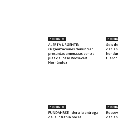
Nacionales
Naciona
ALERTA URGENTE:
Seis d
Organizaciones denuncian
declara
presuntas amenazas contra
hondur
juez del caso Roosevelt
fueron
Hernández
Nacionales
Naciona
FUNDAHRSE lidera la entrega
Roosev
de la Insignia por la
declara