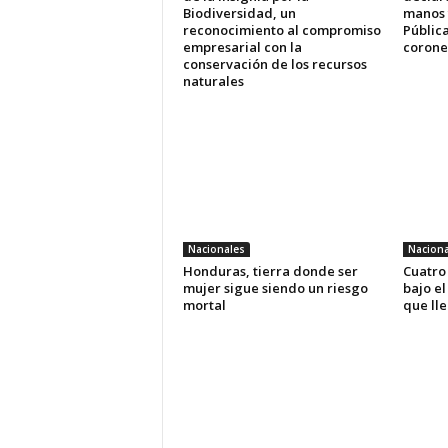
Biodiversidad, un
manos 
reconocimiento al compromiso
Pública
empresarial con la
coronel
conservación de los recursos
naturales
Nacionales
Naciona
Honduras, tierra donde ser
Cuatro
mujer sigue siendo un riesgo
bajo el
mortal
que ll