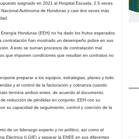
supuesto asignado en 2021 al Hospital Escuela, 2.5 veces
ad Nacional Autónoma de Honduras y casi dos veces más
dad.
a Energía Honduras (EEH) no ha dado los frutos esperados
sta contratación han mostrado un desempeño pobre en sus
tación. A esto se suman procesos de contratación mal
ivos que imponen condiciones que resultan en contratos no
 propone preparar a los equipos, estrategias, planes y todo
endas y el control de la facturación y cobranza cuando
trato termina ambos entes, de acuerdo al documento,
n de reducción de pérdidas en conjunto: EEH con su
on su capacidad de seguimiento, control y coerción de la
o de un liderazgo experto y no político; así como el
ia Eléctrica (LGIE) y separar la ENEE en sus diferentes