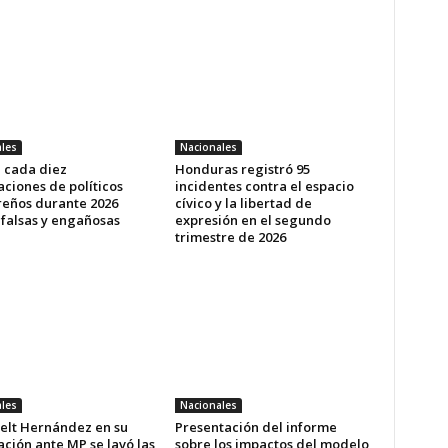
les
Nacionales
e cada diez
Honduras registró 95
ciones de políticos
incidentes contra el espacio
eños durante 2026
cívico y la libertad de
 falsas y engañosas
expresión en el segundo
trimestre de 2026
les
Nacionales
elt Hernández en su
Presentación del informe
ción ante MP se lavó las
sobre los impactos del modelo