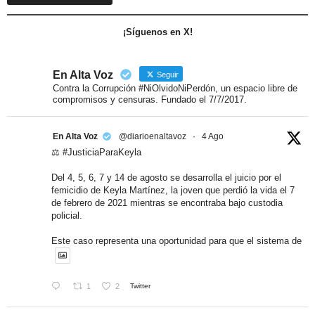
¡Síguenos en X!
En Alta Voz
Seguir
Contra la Corrupción #NiOlvidoNiPerdón, un espacio libre de
compromisos y censuras. Fundado el 7/7/2017.
En Alta Voz
@diarioenaltavoz
·
4 Ago
⚖️ #JusticiaParaKeyla
Del 4, 5, 6, 7 y 14 de agosto se desarrolla el juicio por el
femicidio de Keyla Martínez, la joven que perdió la vida el 7
de febrero de 2021 mientras se encontraba bajo custodia
policial.
Este caso representa una oportunidad para que el sistema de
1
2
Twitter