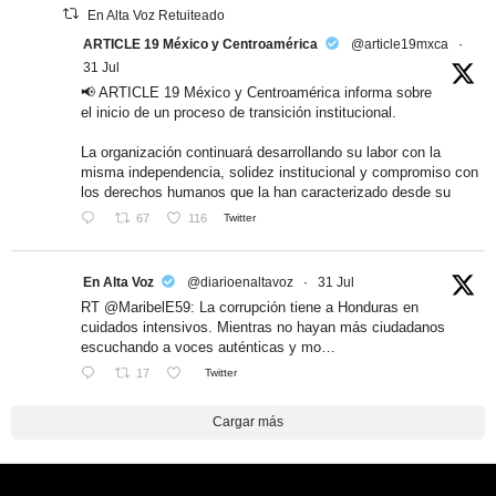
En Alta Voz Retuiteado
ARTICLE 19 México y Centroamérica
@article19mxca
·
31 Jul
📢 ARTICLE 19 México y Centroamérica informa sobre
el inicio de un proceso de transición institucional.
La organización continuará desarrollando su labor con la
misma independencia, solidez institucional y compromiso con
los derechos humanos que la han caracterizado desde su
67
116
Twitter
En Alta Voz
@diarioenaltavoz
·
31 Jul
RT @MaribelE59: La corrupción tiene a Honduras en
cuidados intensivos. Mientras no hayan más ciudadanos
escuchando a voces auténticas y mo…
17
Twitter
Cargar más