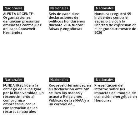
Nacionales
Nacionales
Nacionales
ALERTA URGENTE:
Seis de cada diez
Honduras registró 95
Organizaciones
declaraciones de
incidentes contra el
denuncian presuntas
políticos hondureños
espacio cívico y la
amenazas contra juez
durante 2026 fueron
libertad de expresión en
del caso Roosevelt
falsas y engañosas
el segundo trimestre de
Hernández
2026
Nacionales
Nacionales
Nacionales
FUNDAHRSE lidera la
Roosevelt Hernández en
Presentación del
entrega de la Insignia
su declaración ante MP
informe sobre los
por la Biodiversidad, un
se lavó las manos y
impactos del modelo de
reconocimiento al
acusó a Relaciones
transición energética en
compromiso
Públicas de las FFAA y a
Honduras
empresarial con la
un coronel de...
conservación de los
recursos naturales