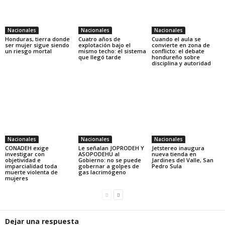
Nacionales
Nacionales
Nacionales
Honduras, tierra donde
Cuatro años de
Cuando el aula se
ser mujer sigue siendo
explotación bajo el
convierte en zona de
un riesgo mortal
mismo techo: el sistema
conflicto: el debate
que llegó tarde
hondureño sobre
disciplina y autoridad
Nacionales
Nacionales
Nacionales
CONADEH exige
Le señalan JOPRODEH Y
Jetstereo inaugura
investigar con
ASOPODEHU al
nueva tienda en
objetividad e
Gobierno: no se puede
Jardines del Valle, San
imparcialidad toda
gobernar a golpes de
Pedro Sula
muerte violenta de
gas lacrimógeno
mujeres
Dejar una respuesta