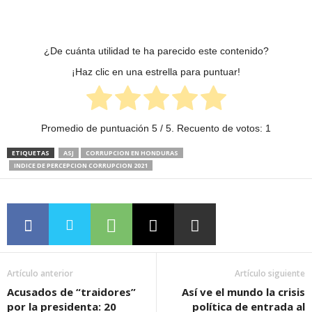
¿De cuánta utilidad te ha parecido este contenido?
¡Haz clic en una estrella para puntuar!
Promedio de puntuación
5
/ 5. Recuento de votos:
1
ETIQUETAS
ASJ
CORRUPCION EN HONDURAS
INDICE DE PERCEPCION CORRUPCION 2021
Artículo anterior
Artículo siguiente
Acusados de “traidores”
Así ve el mundo la crisis
por la presidenta: 20
política de entrada al