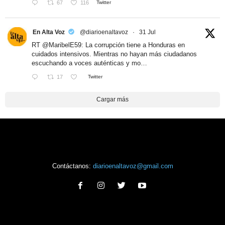
67
116
Twitter
En Alta Voz
@diarioenaltavoz
·
31 Jul
RT
@MaribelE59
: La corrupción tiene a Honduras en
cuidados intensivos. Mientras no hayan más ciudadanos
escuchando a voces auténticas y mo…
17
Twitter
Cargar más
Contáctanos:
diarioenaltavoz@gmail.com