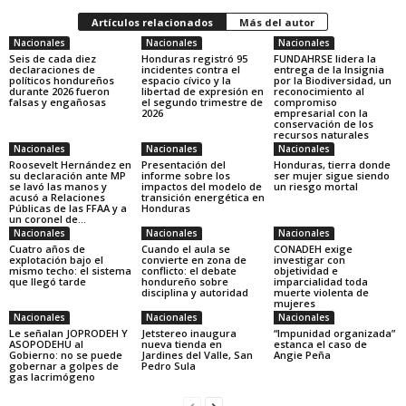
Artículos relacionados
Más del autor
Nacionales
Nacionales
Nacionales
Seis de cada diez
Honduras registró 95
FUNDAHRSE lidera la
declaraciones de
incidentes contra el
entrega de la Insignia
políticos hondureños
espacio cívico y la
por la Biodiversidad, un
durante 2026 fueron
libertad de expresión en
reconocimiento al
falsas y engañosas
el segundo trimestre de
compromiso
2026
empresarial con la
conservación de los
recursos naturales
Nacionales
Nacionales
Nacionales
Roosevelt Hernández en
Presentación del
Honduras, tierra donde
su declaración ante MP
informe sobre los
ser mujer sigue siendo
se lavó las manos y
impactos del modelo de
un riesgo mortal
acusó a Relaciones
transición energética en
Públicas de las FFAA y a
Honduras
un coronel de...
Nacionales
Nacionales
Nacionales
Cuatro años de
Cuando el aula se
CONADEH exige
explotación bajo el
convierte en zona de
investigar con
mismo techo: el sistema
conflicto: el debate
objetividad e
que llegó tarde
hondureño sobre
imparcialidad toda
disciplina y autoridad
muerte violenta de
mujeres
Nacionales
Nacionales
Nacionales
Le señalan JOPRODEH Y
Jetstereo inaugura
“Impunidad organizada”
ASOPODEHU al
nueva tienda en
estanca el caso de
Gobierno: no se puede
Jardines del Valle, San
Angie Peña
gobernar a golpes de
Pedro Sula
gas lacrimógeno