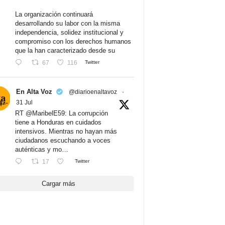
La organización continuará
desarrollando su labor con la misma
independencia, solidez institucional y
compromiso con los derechos humanos
que la han caracterizado desde su
67
116
Twitter
En Alta Voz
@diarioenaltavoz
·
31 Jul
RT @MaribelE59: La corrupción
tiene a Honduras en cuidados
intensivos. Mientras no hayan más
ciudadanos escuchando a voces
auténticas y mo…
17
Twitter
Cargar más