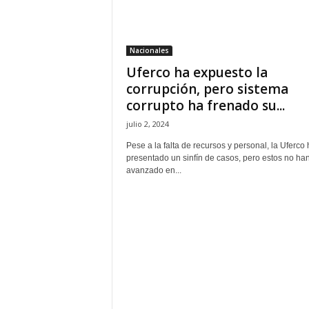
H
o
n
Nacionales
d
Uferco ha expuesto la
u
r
corrupción, pero sistema
a
corrupto ha frenado su...
s
julio 2, 2024
y
e
Pese a la falta de recursos y personal, la Uferco 
l
presentado un sinfín de casos, pero estos no ha
avanzado en...
m
u
n
d
o