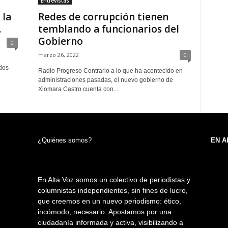
Entrevistas
 la
Redes de corrupción tienen
.
temblando a funcionarios del
Gobierno
0
marzo 26, 2022
0
dos
Radio Progreso Contrario a lo que ha acontecido en
administraciones pasadas, el nuevo gobierno de
Xiomara Castro cuenta con...
¿Quiénes somos?
EN A
En Alta Voz somos un colectivo de periodistas y
columnistas independientes, sin fines de lucro,
que creemos en un nuevo periodismo: ético,
incómodo, necesario. Apostamos por una
ciudadanía informada y activa, visibilizando a