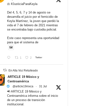
⚖️ #JusticiaParaKeyla
Del 4, 5, 6, 7 y 14 de agosto se
desarrolla el juicio por el femicidio de
Keyla Martínez, la joven que perdió la
vida el 7 de febrero de 2021 mientras
se encontraba bajo custodia policial.
Este caso representa una oportunidad
para que el sistema de
1
2
Twitter
En Alta Voz Retuiteado
ARTICLE 19 México y
Centroamérica
@article19mxca
·
31 Jul
📢 ARTICLE 19 México y
Centroamérica informa sobre el inicio
de un proceso de transición
institucional.