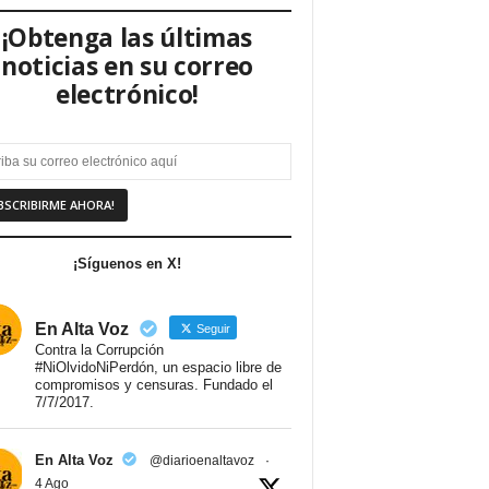
¡Obtenga las últimas
noticias en su correo
electrónico!
¡Síguenos en X!
En Alta Voz
Seguir
Contra la Corrupción
#NiOlvidoNiPerdón, un espacio libre de
compromisos y censuras. Fundado el
7/7/2017.
En Alta Voz
@diarioenaltavoz
·
4 Ago