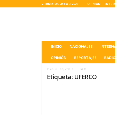
VIERNES, AGOSTO 7, 2026
OPINION
ENTRE
L
a
s
u
l
t
i
INICIO
NACIONALES
INTERN
m
a
OPINIÓN
REPORTAJES
RADI
s
n
Inicio
Etiquetas
UFERCO
o
Etiqueta: UFERCO
t
i
c
i
a
s
d
e