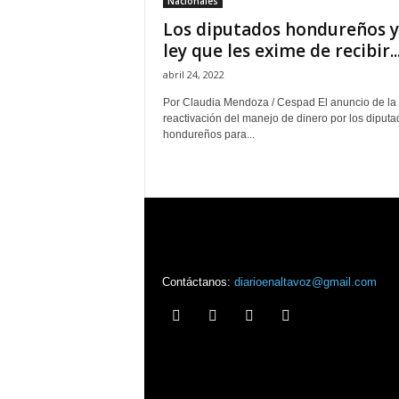
Nacionales
Los diputados hondureños y
ley que les exime de recibir..
abril 24, 2022
Por Claudia Mendoza / Cespad El anuncio de la
reactivación del manejo de dinero por los diputa
hondureños para...
Contáctanos:
diarioenaltavoz@gmail.com