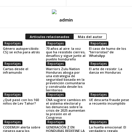
admin
Artículos relacionados
Más del autor
Reportajes
Reportajes
Reportajes
Género autopercibido:
70 años al aire: la voz
El caso de humo de los
CSJ se echa para atrás
que ha resistido cierres,
“terroristas” de
desafíos y sigue junto al
WhatsApp
pueblo hondureño
Reportajes
Reportajes
Reportajes
Cartas desde el
Warriors Zulu Nation
El arte de resistir: La
inframundo
Honduras aboga por
danza en Honduras
una estrategia de
seguridad basada en la
prevención comunitaria
y construida desde los
territorios
Reportajes
Reportajes
Reportajes
¿Qué pasó con los 160
CNA sugiere cambios en
UE descarta fraude pese
niños de Lev Tahor?
el sistema electoral y
a recuento incumplido
las denuncias sobre la
crisis de 2025 aumentan
la presión en el
Congreso
Reportajes
Reportajes
Reportajes
CODEMUH alerta sobre
GENERACIÓN Z EN
La huella emocional: El
riesgos para los
HONDURAS REDEFINE LA
verdadero regalo