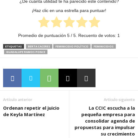
¿De cuánta utilidad te ha parecido este contenido?
¡Haz clic en una estrella para puntuar!
Promedio de puntuación
5
/ 5. Recuento de votos:
1
ETIQUETAS
BERTA CACERES
FEMINICIDIO POLÍTICO
FEMINICIDIOS
GUADALUPE RAMOS PONCE
Artículo anterior
Artículo siguiente
Ordenan repetir el juicio
La CCIC escucha a la
de Keyla Martínez
pequeña empresa para
consolidar agenda de
propuestas para impulsar
su crecimiento