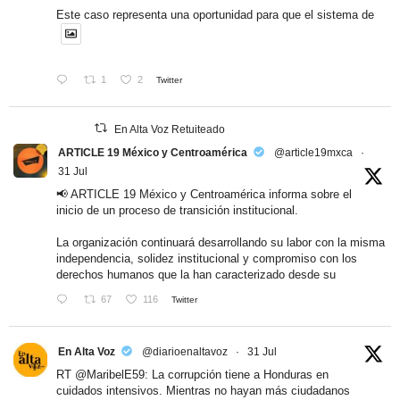
Este caso representa una oportunidad para que el sistema de
1
2
Twitter
En Alta Voz Retuiteado
ARTICLE 19 México y Centroamérica
@article19mxca
·
31 Jul
📢 ARTICLE 19 México y Centroamérica informa sobre el
inicio de un proceso de transición institucional.
La organización continuará desarrollando su labor con la misma
independencia, solidez institucional y compromiso con los
derechos humanos que la han caracterizado desde su
67
116
Twitter
En Alta Voz
@diarioenaltavoz
·
31 Jul
RT
@MaribelE59
: La corrupción tiene a Honduras en
cuidados intensivos. Mientras no hayan más ciudadanos