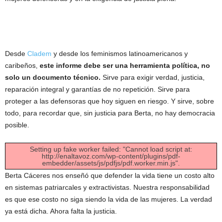
Desde
Cladem
y desde los feminismos latinoamericanos y
caribeños,
este informe debe ser una herramienta política, no
solo un documento técnico.
Sirve para exigir verdad, justicia,
reparación integral y garantías de no repetición. Sirve para
proteger a las defensoras que hoy siguen en riesgo. Y sirve, sobre
todo, para recordar que, sin justicia para Berta, no hay democracia
posible.
Setting up fake worker failed: "Cannot load script at:
http://enaltavoz.com/wp-content/plugins/pdf-
embedder/assets/js/pdfjs/pdf.worker.min.js".
Berta Cáceres nos enseñó que defender la vida tiene un costo alto
en sistemas patriarcales y extractivistas. Nuestra responsabilidad
es que ese costo no siga siendo la vida de las mujeres. La verdad
ya está dicha. Ahora falta la justicia.