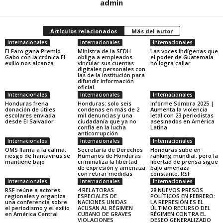
admin
Artículos relacionados
Más del autor
Internacionales
Internacionales
Internacionales
El Faro gana Premio
Ministra de la SEDH
Las voces indígenas que
Gabo con la crónica El
obliga a empleados
el poder de Guatemala
exilio nos alcanza
vincular sus cuentas
no logra callar
digitales personales con
las de la institución para
difundir información
oficial
Internacionales
Internacionales
Internacionales
Honduras frena
Honduras: solo seis
Informe Sombra 2025 |
donación de útiles
condenas en más de 2
Aumenta la violencia
escolares enviada
mil denuncias y una
letal con 23 periodistas
desde El Salvador
ciudadanía que ya no
asesinados en América
confía en la lucha
Latina
anticorrupción
Internacionales
Internacionales
Internacionales
OMS llama a la calma:
Secretaría de Derechos
Honduras sube en
riesgo de hantavirus se
Humanos de Honduras
ranking mundial, pero la
mantiene bajo
criminaliza la libertad
libertad de prensa sigue
de expresión y amenaza
bajo amenaza
con retirar medidas
constante: RSF
Internacionales
Internacionales
Internacionales
RSF reúne a actores
4 RELATORAS
28 NUEVOS PRESOS
regionales y organiza
ESPECIALES DE
POLÍTICOS EN FEBRERO:
una conferencia sobre
NACIONES UNIDAS
LA REPRESIÓN ES EL
el periodismo y el exilio
ACUSAN AL RÉGIMEN
ÚLTIMO RECURSO DEL
en América Central
CUBANO DE GRAVES
RÉGIMEN CONTRA EL
VIOLACIONES
DESEO GENERALIZADO