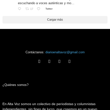
escuchando a voces auténticas y mo…
17
Twitter
Cargar más
Contáctanos:
diarioenaltavoz@gmail.com
¿Quiénes somos?
En Alta Voz somos un colectivo de periodistas y columnistas
independientes, sin fines de lucro, que creemos en un nuevo