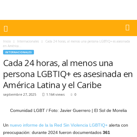
Inicio
Internacionales
Cada 24 horas, al menos una persona LGBTIQ+ es asesinada
en América...
INTERNACIONALES
Cada 24 horas, al menos una
persona LGBTIQ+ es asesinada en
América Latina y el Caribe
septiembre 27, 2025
1.164 views
0
Comunidad LGBT / Foto: Javier Guerrero | El Sol de Morelia
Un
nuevo informe de la la Red Sin Violencia LGBTIQ+
alerta con
preocupación: durante 2024 fueron documentados
361