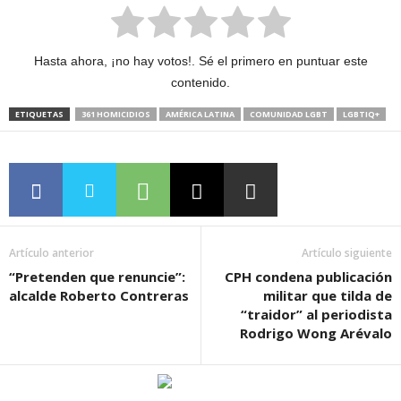
Hasta ahora, ¡no hay votos!. Sé el primero en puntuar este
contenido.
ETIQUETAS
361 HOMICIDIOS
AMÉRICA LATINA
COMUNIDAD LGBT
LGBTIQ+
Artículo anterior
Artículo siguiente
“Pretenden que renuncie”:
CPH condena publicación
alcalde Roberto Contreras
militar que tilda de
“traidor” al periodista
Rodrigo Wong Arévalo