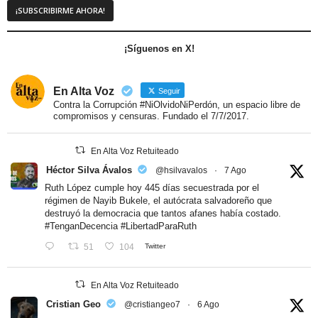
¡Síguenos en X!
En Alta Voz
Seguir
Contra la Corrupción #NiOlvidoNiPerdón, un espacio libre de
compromisos y censuras. Fundado el 7/7/2017.
En Alta Voz Retuiteado
Héctor Silva Ávalos
@hsilvavalos
·
7 Ago
Ruth López cumple hoy 445 días secuestrada por el
régimen de Nayib Bukele, el autócrata salvadoreño que
destruyó la democracia que tantos afanes había costado.
#TenganDecencia
#LibertadParaRuth
51
104
Twitter
En Alta Voz Retuiteado
Cristian Geo
@cristiangeo7
·
6 Ago