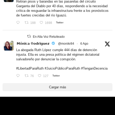
Retiran pisos y barandas en las pasarelas del circuito
Garganta del Diablo por 40 días, respondiendo a la necesidad
crítica de resguardar la infraestructura frente a los pronósticos
de fuertes crecidas del río Iguazú.
188
1698
Twitter
En Alta Voz Retuiteado
𝗠ó𝗻𝗶𝗰𝗮 ®𝗼𝗱𝗿𝗶𝗴𝘂𝗲𝘇
@monikr84
·
6 Ago
La abogada Ruth López cumple 444 días de detención
injusta. Ella es una presa política del régimen dictatorial
salvadoreño por denunciar la corrupción.
#LibertadParaRuth
#JuicioPúblicoParaRuth
#TenganDecencia
76
127
Twitter
Cargar más