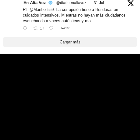
En Alta Voz
@diarioenaltavoz
·
31 Jul
RT @MaribelE59: La corrupción tiene a Honduras en
cuidados intensivos. Mientras no hayan más ciudadanos
escuchando a voces auténticas y mo…
17
Twitter
Cargar más