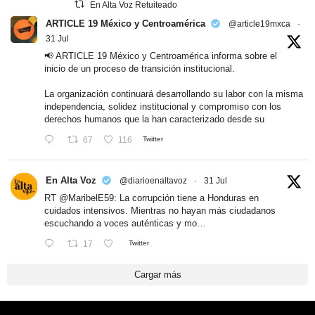
En Alta Voz Retuiteado
ARTICLE 19 México y Centroamérica
@article19mxca
·
31 Jul
📢 ARTICLE 19 México y Centroamérica informa sobre el
inicio de un proceso de transición institucional.
La organización continuará desarrollando su labor con la misma
independencia, solidez institucional y compromiso con los
derechos humanos que la han caracterizado desde su
67
116
Twitter
En Alta Voz
@diarioenaltavoz
·
31 Jul
RT
@MaribelE59
: La corrupción tiene a Honduras en
cuidados intensivos. Mientras no hayan más ciudadanos
escuchando a voces auténticas y mo…
17
Twitter
Cargar más