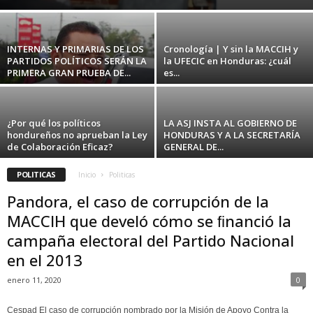
INTERNAS Y PRIMARIAS DE LOS
Cronología | Y sin la MACCIH y
PARTIDOS POLÍTICOS SERÁN LA
la UFECIC en Honduras: ¿cuál
PRIMERA GRAN PRUEBA DE...
es...
¿Por qué los políticos
LA ASJ INSTA AL GOBIERNO DE
hondureños no aprueban la Ley
HONDURAS Y A LA SECRETARÍA
de Colaboración Eficaz?
GENERAL DE...
POLITICAS
Inicio
Politicas
Pandora, el caso de corrupción de la
MACCIH que develó cómo se ﬁnanció la
campaña electoral del Partido Nacional
en el 2013
enero 11, 2020
0
Cespad El caso de corrupción nombrado por la Misión de Apoyo Contra la