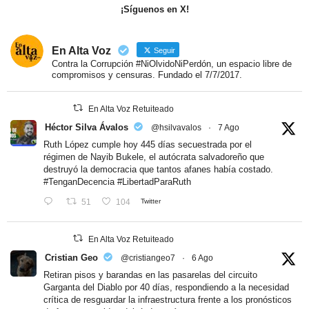
¡Síguenos en X!
En Alta Voz
Seguir
Contra la Corrupción #NiOlvidoNiPerdón, un espacio libre de
compromisos y censuras. Fundado el 7/7/2017.
En Alta Voz Retuiteado
Héctor Silva Ávalos
@hsilvavalos
·
7 Ago
Ruth López cumple hoy 445 días secuestrada por el
régimen de Nayib Bukele, el autócrata salvadoreño que
destruyó la democracia que tantos afanes había costado.
#TenganDecencia
#LibertadParaRuth
51
104
Twitter
En Alta Voz Retuiteado
Cristian Geo
@cristiangeo7
·
6 Ago
Retiran pisos y barandas en las pasarelas del circuito
Garganta del Diablo por 40 días, respondiendo a la necesidad
crítica de resguardar la infraestructura frente a los pronósticos