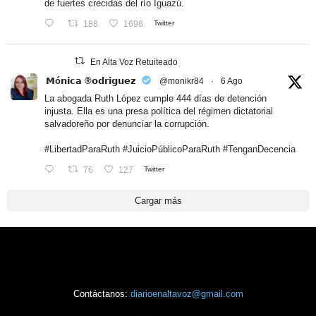
de fuertes crecidas del río Iguazú.
188
1698
Twitter
En Alta Voz Retuiteado
𝗠ó𝗻𝗶𝗰𝗮 ®𝗼𝗱𝗿𝗶𝗴𝘂𝗲𝘇
@monikr84
·
6 Ago
La abogada Ruth López cumple 444 días de detención
injusta. Ella es una presa política del régimen dictatorial
salvadoreño por denunciar la corrupción.
#LibertadParaRuth
#JuicioPúblicoParaRuth
#TenganDecencia
76
127
Twitter
Cargar más
Contáctanos:
diarioenaltavoz@gmail.com