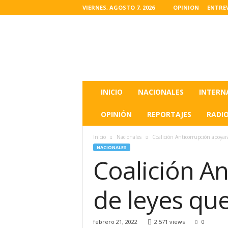
VIERNES, AGOSTO 7, 2026
OPINION
ENTRE
L
a
s
u
l
t
i
INICIO
NACIONALES
INTERN
m
a
OPINIÓN
REPORTAJES
RADI
s
n
Inicio
Nacionales
Coalición Anticorrupción apoyar
o
NACIONALES
t
Coalición A
i
c
i
de leyes qu
a
s
d
febrero 21, 2022
2.571 views
0
e