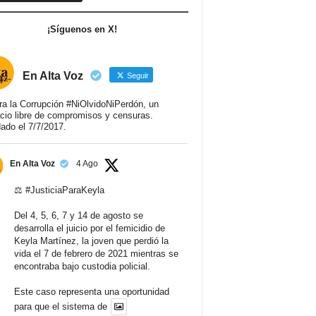
¡Síguenos en X!
En Alta Voz
Seguir
ra la Corrupción #NiOlvidoNiPerdón, un
cio libre de compromisos y censuras.
ado el 7/7/2017.
En Alta Voz
4 Ago
⚖️
#JusticiaParaKeyla
Del 4, 5, 6, 7 y 14 de agosto se
desarrolla el juicio por el femicidio de
Keyla Martínez, la joven que perdió la
vida el 7 de febrero de 2021 mientras se
encontraba bajo custodia policial.
Este caso representa una oportunidad
para que el sistema de