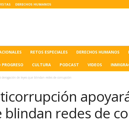
VISTAS
DERECHOS HUMANOS
ACIONALES
RETOS ESPECIALES
DERECHOS HUMANOS
O PROGRESO
CULTURA
PODCAST
VIDEOS
INMIGRA
á derogación de leyes que blindan redes de corrupción
nticorrupción apoyar
e blindan redes de c