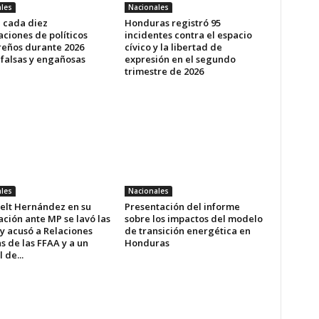
les
Nacionales
e cada diez
Honduras registró 95
ciones de políticos
incidentes contra el espacio
eños durante 2026
cívico y la libertad de
 falsas y engañosas
expresión en el segundo
trimestre de 2026
les
Nacionales
elt Hernández en su
Presentación del informe
ción ante MP se lavó las
sobre los impactos del modelo
y acusó a Relaciones
de transición energética en
s de las FFAA y a un
Honduras
 de...