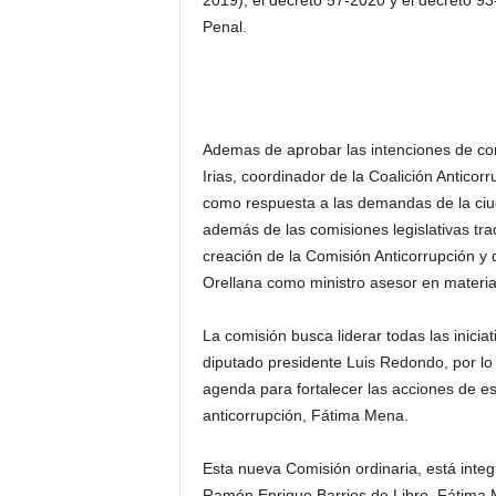
2019), el decreto 57-2020 y el decreto 93
Penal.
Ademas de aprobar las intenciones de co
Irias, coordinador de la Coalición Anticor
como respuesta a las demandas de la ciu
además de las comisiones legislativas tr
creación de la Comisión Anticorrupción y
Orellana como ministro asesor en materi
La comisión busca liderar todas las inicia
diputado presidente Luis Redondo, por lo 
agenda para fortalecer las acciones de e
anticorrupción, Fátima Mena.
Esta nueva Comisión ordinaria, está integ
Ramón Enrique Barrios de Libre, Fátima M