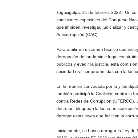
H
o
Tegucigalpa, 21 de febrero, 2022.- Un co
n
comisiones especiales del Congreso Nacio
d
que impiden investigar, judicializar y cast
u
Anticorrupción (CAC).
r
a
Para emitir un dictamen técnico que inclu
s
derogación del andamiaje legal construido
y
e
públicos y evadir la justicia, esta comisió
l
sociedad civil comprometidas con la luch
m
u
En la reunión convocada por la y los dip
n
también participó la Coalición contra la Im
d
contra Redes de Corrupción (UFERCO), Lu
o
decretos, bloquean la lucha anticorrupci
derogar estas leyes que facilitan la corru
Inicialmente, se busca derogar la Ley de 