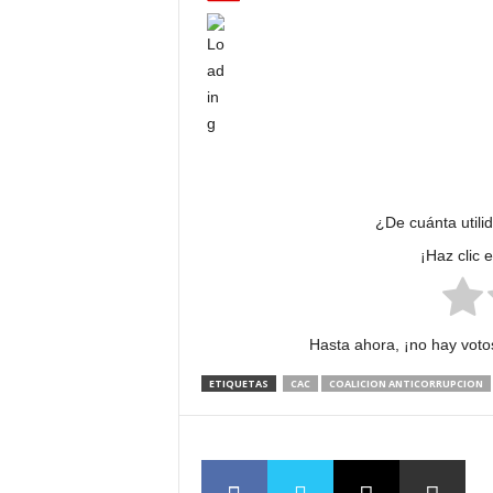
¿De cuánta utili
¡Haz clic 
Hasta ahora, ¡no hay votos
ETIQUETAS
CAC
COALICION ANTICORRUPCION