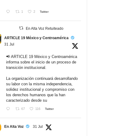
1
2
Twitter
En Alta Voz Retuiteado
ARTICLE 19 México y Centroamérica
31 Jul
📢 ARTICLE 19 México y Centroamérica
informa sobre el inicio de un proceso de
transición institucional.
La organización continuará desarrollando
su labor con la misma independencia,
solidez institucional y compromiso con
los derechos humanos que la han
caracterizado desde su
67
116
Twitter
En Alta Voz
31 Jul