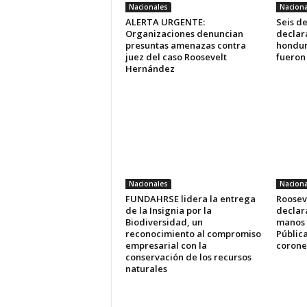
Nacionales
Naciona
ALERTA URGENTE:
Seis d
Organizaciones denuncian
declara
presuntas amenazas contra
hondur
juez del caso Roosevelt
fueron
Hernández
Nacionales
Naciona
FUNDAHRSE lidera la entrega
Roosev
de la Insignia por la
declara
Biodiversidad, un
manos 
reconocimiento al compromiso
Pública
empresarial con la
coronel
conservación de los recursos
naturales