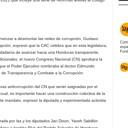
-2021 que incluye una serie de reformas lesivas al Código
menzar a desmontar las redes de corrupción, Gustavo
Cont
rupción, expresó que la CAC celebra que en esta legislatura,
espa
Fund
dadanía de avanzar hacia una Honduras transparente,
adicionales, el nuevo Congreso Nacional (CN) aprobara la
 que el Poder Ejecutivo nombraba al doctor Edmundo
a de Transparencia y Combate a la Corrupción.
tivas anticorrupción del CN que serán asignadas por el
cual, es importante hacer una construcción colectiva de la
ste mandato, expresó la diputada y experimentada activista
rada por las y los diputados Jari Dixon, Yaveh Sabillón
ena e Iroshka Elvir del Partido Salvador de Honduras,