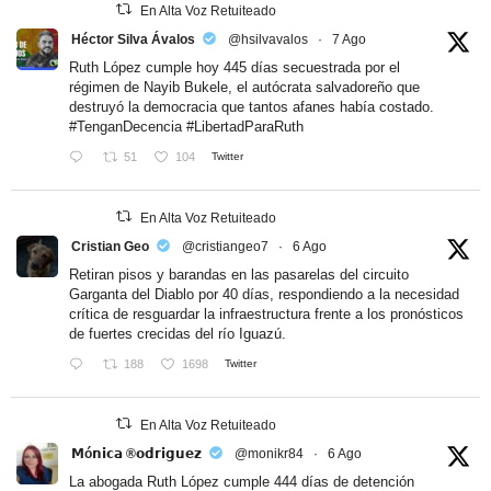
En Alta Voz Retuiteado
Héctor Silva Ávalos
@hsilvavalos
·
7 Ago
Ruth López cumple hoy 445 días secuestrada por el
régimen de Nayib Bukele, el autócrata salvadoreño que
destruyó la democracia que tantos afanes había costado.
#TenganDecencia
#LibertadParaRuth
51
104
Twitter
En Alta Voz Retuiteado
Cristian Geo
@cristiangeo7
·
6 Ago
Retiran pisos y barandas en las pasarelas del circuito
Garganta del Diablo por 40 días, respondiendo a la necesidad
crítica de resguardar la infraestructura frente a los pronósticos
de fuertes crecidas del río Iguazú.
188
1698
Twitter
En Alta Voz Retuiteado
𝗠ó𝗻𝗶𝗰𝗮 ®𝗼𝗱𝗿𝗶𝗴𝘂𝗲𝘇
@monikr84
·
6 Ago
La abogada Ruth López cumple 444 días de detención