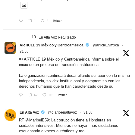
1
2
Twitter
En Alta Voz Retuiteado
ARTICLE 19 México y Centroamérica
@article19mxca
·
31 Jul
📢 ARTICLE 19 México y Centroamérica informa sobre el
inicio de un proceso de transición institucional.
La organización continuará desarrollando su labor con la misma
independencia, solidez institucional y compromiso con los
derechos humanos que la han caracterizado desde su
67
116
Twitter
En Alta Voz
@diarioenaltavoz
·
31 Jul
RT
@MaribelE59
: La corrupción tiene a Honduras en
cuidados intensivos. Mientras no hayan más ciudadanos
escuchando a voces auténticas y mo…