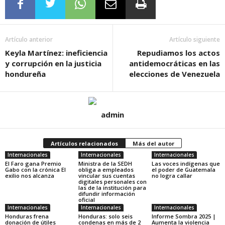
Artículo anterior
Artículo siguiente
Keyla Martínez: ineficiencia
Repudiamos los actos
y corrupción en la justicia
antidemocráticas en las
hondureña
elecciones de Venezuela
admin
Artículos relacionados
Más del autor
Internacionales
Internacionales
Internacionales
El Faro gana Premio
Ministra de la SEDH
Las voces indígenas que
Gabo con la crónica El
obliga a empleados
el poder de Guatemala
exilio nos alcanza
vincular sus cuentas
no logra callar
digitales personales con
las de la institución para
difundir información
oficial
Internacionales
Internacionales
Internacionales
Honduras frena
Honduras: solo seis
Informe Sombra 2025 |
donación de útiles
condenas en más de 2
Aumenta la violencia