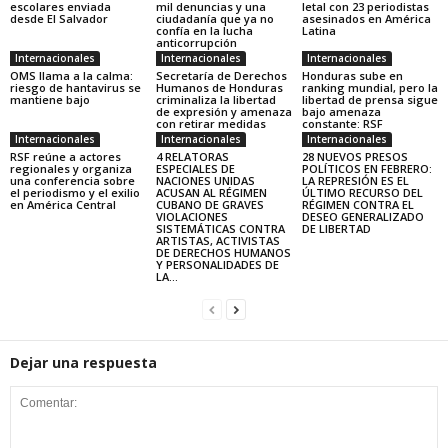
escolares enviada
mil denuncias y una
letal con 23 periodistas
desde El Salvador
ciudadanía que ya no
asesinados en América
confía en la lucha
Latina
anticorrupción
Internacionales
Internacionales
Internacionales
OMS llama a la calma:
Secretaría de Derechos
Honduras sube en
riesgo de hantavirus se
Humanos de Honduras
ranking mundial, pero la
mantiene bajo
criminaliza la libertad
libertad de prensa sigue
de expresión y amenaza
bajo amenaza
con retirar medidas
constante: RSF
Internacionales
Internacionales
Internacionales
RSF reúne a actores
4 RELATORAS
28 NUEVOS PRESOS
regionales y organiza
ESPECIALES DE
POLÍTICOS EN FEBRERO:
una conferencia sobre
NACIONES UNIDAS
LA REPRESIÓN ES EL
el periodismo y el exilio
ACUSAN AL RÉGIMEN
ÚLTIMO RECURSO DEL
en América Central
CUBANO DE GRAVES
RÉGIMEN CONTRA EL
VIOLACIONES
DESEO GENERALIZADO
SISTEMÁTICAS CONTRA
DE LIBERTAD
ARTISTAS, ACTIVISTAS
DE DERECHOS HUMANOS
Y PERSONALIDADES DE
LA...
Dejar una respuesta