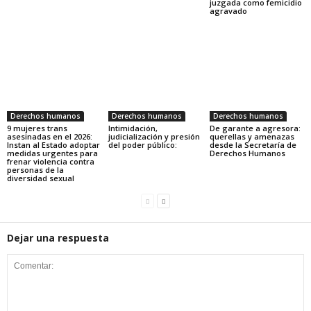
juzgada como femicidio
agravado
Derechos humanos
Derechos humanos
Derechos humanos
9 mujeres trans
Intimidación,
De garante a agresora:
asesinadas en el 2026:
judicialización y presión
querellas y amenazas
Instan al Estado adoptar
del poder público:
desde la Secretaría de
medidas urgentes para
Derechos Humanos
frenar violencia contra
personas de la
diversidad sexual
Dejar una respuesta