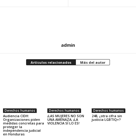
admin
Artículos relacionados
Más del autor
Derechos humanos
Derechos humanos
Derechos humanos
Audiencia CIDH:
¡LAS MUJERES NO SON
248, ¿otra cifra sin
Organizaciones piden
UNA AMENAZA; ¡LA
justicia LGBTIQ+?
medidas concretas para
VIOLENCIA SÍ LO ES!
proteger la
independencia judicial
en Honduras