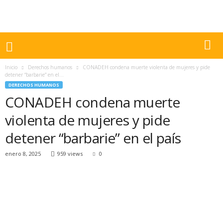
Inicio
Derechos humanos
CONADEH condena muerte violenta de mujeres y pide
detener “barbarie” en el...
DERECHOS HUMANOS
CONADEH condena muerte
violenta de mujeres y pide
detener “barbarie” en el país
enero 8, 2025
959 views
0