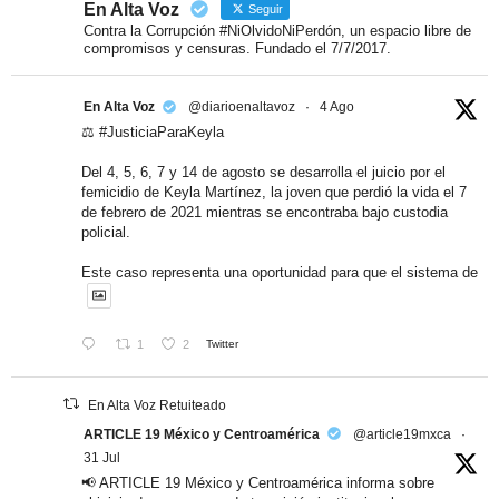
En Alta Voz
Seguir
Contra la Corrupción #NiOlvidoNiPerdón, un espacio libre de
compromisos y censuras. Fundado el 7/7/2017.
En Alta Voz
@diarioenaltavoz
·
4 Ago
⚖️ #JusticiaParaKeyla
Del 4, 5, 6, 7 y 14 de agosto se desarrolla el juicio por el
femicidio de Keyla Martínez, la joven que perdió la vida el 7
de febrero de 2021 mientras se encontraba bajo custodia
policial.
Este caso representa una oportunidad para que el sistema de
1
2
Twitter
En Alta Voz Retuiteado
ARTICLE 19 México y Centroamérica
@article19mxca
·
31 Jul
📢 ARTICLE 19 México y Centroamérica informa sobre