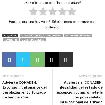
¡Haz clic en una estrella para puntuar!
Hasta ahora, ¡no hay votos!. Sé el primero en puntuar este
contenido.
ETIQUETAS
CONADEH
ESTADO DE EXCEOCION
ESTADO DE EXCEPCION
FEMICIDIOS
MUERTE DE MUJERES
Artículo anterior
Artículo siguiente
Advierte CONADEH:
Advierte el CONADEH:
Extorsión, detonante del
ilegalidad del estado de
desplazamiento forzado
excepción compromete la
de hondureños
responsabilidad
internacional del Estado