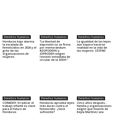
Derechos humanos
Derechos humanos
Derechos humanos
Honduras bajo alarma:
“La libertad de
La igualdad de las leyes
la escalada de
expresión no se firma
aún espera hacerse
feminicidios en 2026 y el
por memorándum:
realidad en la vida de
grito de las
ASOPODEHU y
las mujeres: CESPAD
organizaciones de
JOPRODEH exigen
mujeres
revisión inmediata de
circular de la SEDH.”
Derechos humanos
Derechos humanos
Derechos humanos
CONADEH: Erradicar el
Honduras aprueba leyes
Cinco años después ,
trabajo infantil es clave
más duras contra el
familia y organizaciones
para el futuro de
feminicidio: ¿Será
exigen que muerte de
Honduras
suficiente?
Keyla Martínez sea