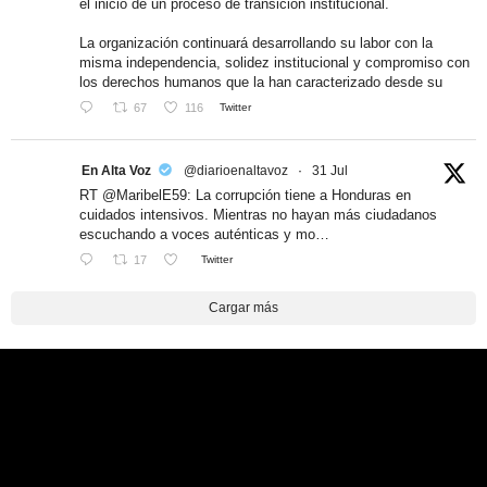
el inicio de un proceso de transición institucional.
La organización continuará desarrollando su labor con la
misma independencia, solidez institucional y compromiso con
los derechos humanos que la han caracterizado desde su
67
116
Twitter
En Alta Voz
@diarioenaltavoz
·
31 Jul
RT @MaribelE59: La corrupción tiene a Honduras en
cuidados intensivos. Mientras no hayan más ciudadanos
escuchando a voces auténticas y mo…
17
Twitter
Cargar más