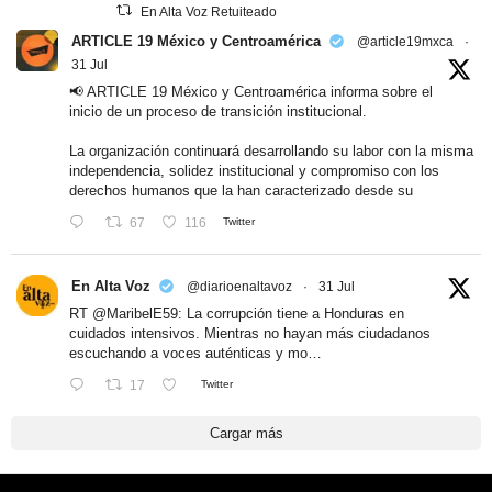
En Alta Voz Retuiteado
ARTICLE 19 México y Centroamérica
@article19mxca
·
31 Jul
📢 ARTICLE 19 México y Centroamérica informa sobre el
inicio de un proceso de transición institucional.
La organización continuará desarrollando su labor con la misma
independencia, solidez institucional y compromiso con los
derechos humanos que la han caracterizado desde su
67
116
Twitter
En Alta Voz
@diarioenaltavoz
·
31 Jul
RT
@MaribelE59
: La corrupción tiene a Honduras en
cuidados intensivos. Mientras no hayan más ciudadanos
escuchando a voces auténticas y mo…
17
Twitter
Cargar más