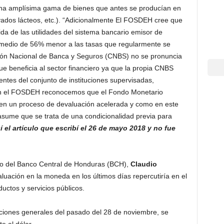
a amplísima gama de bienes que antes se producían en
ivados lácteos, etc.). “Adicionalmente El FOSDEH cree que
da de las utilidades del sistema bancario emisor de
romedio de 56% menor a las tasas que regularmente se
ión Nacional de Banca y Seguros (CNBS) no se pronuncia
ue beneficia al sector financiero ya que la propia CNBS
ntes del conjunto de instituciones supervisadas,
 En el FOSDEH reconocemos que el Fondo Monetario
 en un proceso de devaluación acelerada y como en este
sume que se trata de una condicionalidad previa para
 el artículo que escribí el 26 de mayo 2018 y no fue
io del Banco Central de Honduras (BCH),
Claudio
uación en la moneda en los últimos días repercutiría en el
uctos y servicios públicos.
cciones generales del pasado del 28 de noviembre, se