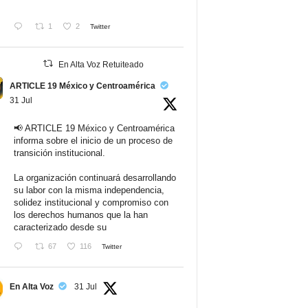
1
2
Twitter
En Alta Voz Retuiteado
ARTICLE 19 México y Centroamérica
31 Jul
📢 ARTICLE 19 México y Centroamérica
informa sobre el inicio de un proceso de
transición institucional.
La organización continuará desarrollando
su labor con la misma independencia,
solidez institucional y compromiso con
los derechos humanos que la han
caracterizado desde su
67
116
Twitter
En Alta Voz
31 Jul