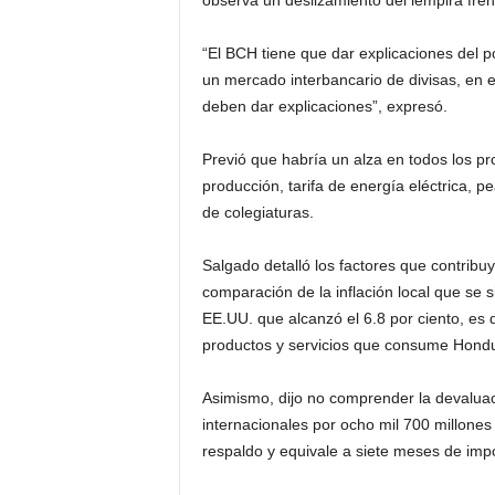
observa un deslizamiento del lempira frent
“El BCH tiene que dar explicaciones del p
un mercado interbancario de divisas, en e
deben dar explicaciones”, expresó.
Previó que habría un alza en todos los p
producción, tarifa de energía eléctrica, p
de colegiaturas.
Salgado detalló los factores que contribuy
comparación de la inflación local que se s
EE.UU. que alcanzó el 6.8 por ciento, es
productos y servicios que consume Hond
Asimismo, dijo no comprender la devalua
internacionales por ocho mil 700 millones
respaldo y equivale a siete meses de imp