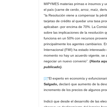
MIPYMES materias primas e insumos y un
el país (carne de cerdo, arroz, maíz, der
“la Resolución viene a compensar la pérdi
tarjetas de crédito al quedar una tasa p
aplicaban -por encima de 70%. La Comis
sobre las implicaciones de la resolución q
funciona en un 50% con recursos provenie
principalmente los agentes cambiarios.
Internacional (FMI) ha estado interesado
momento no hay un acuerdo vigente, se a
negociar un nuevo convenio”.
(
Hasta aquí
publicado).
[2]
“El experto en economía y exfuncionar
Salgado,
declaró que aumento de la deval
incremento de los precios de algunos prod
Indicó que desde el desarrollo de las ele