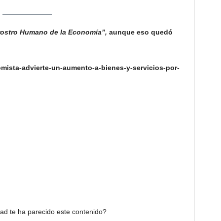
rostro Humano de la Economía”,
aunque eso quedó
omista-advierte-un-aumento-a-bienes-y-servicios-por-
dad te ha parecido este contenido?