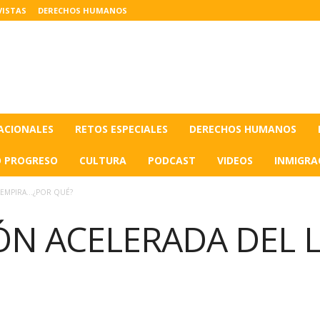
VISTAS
DERECHOS HUMANOS
ACIONALES
RETOS ESPECIALES
DERECHOS HUMANOS
O PROGRESO
CULTURA
PODCAST
VIDEOS
INMIGRA
LEMPIRA…¿POR QUÉ?
ÓN ACELERADA DEL 