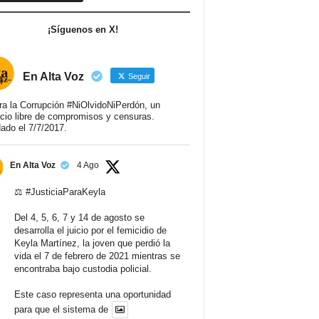
¡Síguenos en X!
En Alta Voz
Seguir
ra la Corrupción #NiOlvidoNiPerdón, un
cio libre de compromisos y censuras.
ado el 7/7/2017.
En Alta Voz
4 Ago
⚖️
#JusticiaParaKeyla
Del 4, 5, 6, 7 y 14 de agosto se
desarrolla el juicio por el femicidio de
Keyla Martínez, la joven que perdió la
vida el 7 de febrero de 2021 mientras se
encontraba bajo custodia policial.
Este caso representa una oportunidad
para que el sistema de