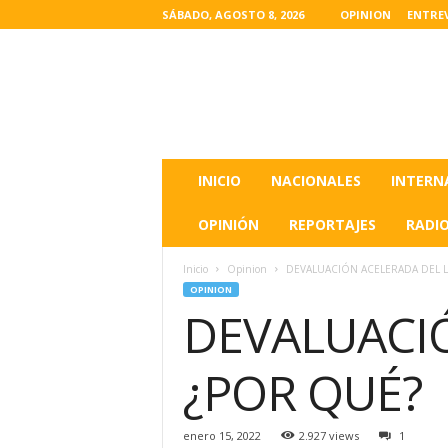
SÁBADO, AGOSTO 8, 2026
OPINION
ENTRE
L
a
s
u
l
t
i
INICIO
NACIONALES
INTERN
m
a
OPINIÓN
REPORTAJES
RADI
s
n
Inicio
Opinion
DEVALUACIÓN ACELERADA DEL 
o
OPINION
t
DEVALUACI
i
c
i
¿POR QUÉ?
a
s
d
enero 15, 2022
2.927 views
1
e