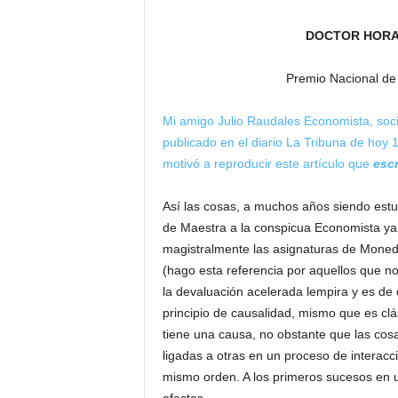
H
o
DOCTOR HORA
n
d
Premio Nacional d
u
r
Mi amigo Julio Raudales Economista, soció
a
publicado en el diario La Tribuna de hoy
s
motivó a reproducir este artículo que
escr
y
e
l
Así las cosas, a muchos años siendo estu
m
de Maestra a la conspicua Economista y
u
magistralmente las asignaturas de Mone
n
(hago esta referencia por aquellos que no
d
la devaluación acelerada lempira y es de 
o
principio de causalidad, mismo que es clás
tiene una causa, no obstante que las cos
ligadas a otras en un proceso de interacc
mismo orden. A los primeros sucesos en u