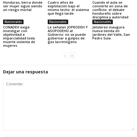
Honduras, tierra donde
Cuatro años de
Cuando el aula se
ser mujer sigue siendo
explotación bajo el
convierte en zona de
un riesgo mortal
mismo techo: el sistema
conflicto: el debate
que llegó tarde
hondureño sobre
disciplina y autoridad
Nacionales
Nacionales
Nacionales
CONADEH exige
Le señalan JOPRODEH Y
Jetstereo inaugura
investigar con
ASOPODEHU al
nueva tienda en
objetividad e
Gobierno: no se puede
Jardines del Valle, San
imparcialidad toda
gobernar a golpes de
Pedro Sula
muerte violenta de
gas lacrimógeno
mujeres
Dejar una respuesta