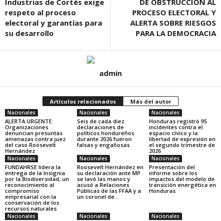
Industrias de Cortés exige
DE OBSTRUCCIÓN AL
respeto al proceso
PROCESO ELECTORAL Y
electoral y garantías para
ALERTA SOBRE RIESGOS
su desarrollo
PARA LA DEMOCRACIA
admin
Artículos relacionados
Más del autor
Nacionales
Nacionales
Nacionales
ALERTA URGENTE:
Seis de cada diez
Honduras registró 95
Organizaciones
declaraciones de
incidentes contra el
denuncian presuntas
políticos hondureños
espacio cívico y la
amenazas contra juez
durante 2026 fueron
libertad de expresión en
del caso Roosevelt
falsas y engañosas
el segundo trimestre de
Hernández
2026
Nacionales
Nacionales
Nacionales
FUNDAHRSE lidera la
Roosevelt Hernández en
Presentación del
entrega de la Insignia
su declaración ante MP
informe sobre los
por la Biodiversidad, un
se lavó las manos y
impactos del modelo de
reconocimiento al
acusó a Relaciones
transición energética en
compromiso
Públicas de las FFAA y a
Honduras
empresarial con la
un coronel de...
conservación de los
recursos naturales
Nacionales
Nacionales
Nacionales