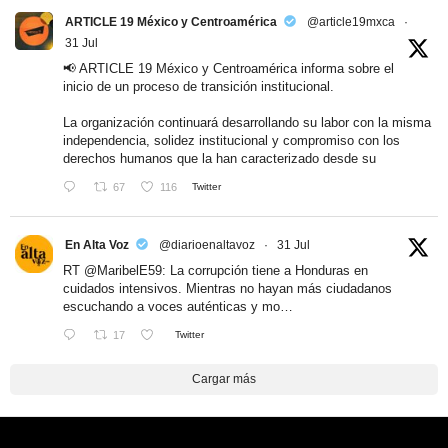
ARTICLE 19 México y Centroamérica
@article19mxca
·
31 Jul
📢 ARTICLE 19 México y Centroamérica informa sobre el
inicio de un proceso de transición institucional.
La organización continuará desarrollando su labor con la misma
independencia, solidez institucional y compromiso con los
derechos humanos que la han caracterizado desde su
67
116
Twitter
En Alta Voz
@diarioenaltavoz
·
31 Jul
RT
@MaribelE59
: La corrupción tiene a Honduras en
cuidados intensivos. Mientras no hayan más ciudadanos
escuchando a voces auténticas y mo…
17
Twitter
Cargar más