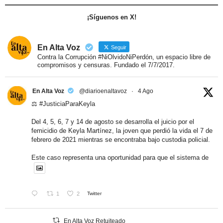
¡Síguenos en X!
En Alta Voz
Seguir
Contra la Corrupción #NiOlvidoNiPerdón, un espacio libre de
compromisos y censuras. Fundado el 7/7/2017.
En Alta Voz
@diarioenaltavoz
·
4 Ago
⚖️
#JusticiaParaKeyla
Del 4, 5, 6, 7 y 14 de agosto se desarrolla el juicio por el
femicidio de Keyla Martínez, la joven que perdió la vida el 7 de
febrero de 2021 mientras se encontraba bajo custodia policial.
Este caso representa una oportunidad para que el sistema de
1
2
Twitter
En Alta Voz Retuiteado