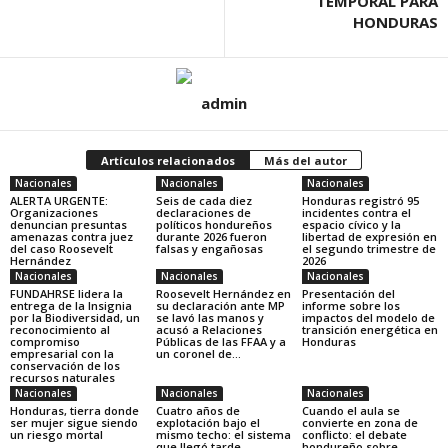
TEMPORAL PARA
HONDURAS
admin
Artículos relacionados
Más del autor
Nacionales
Nacionales
Nacionales
ALERTA URGENTE:
Seis de cada diez
Honduras registró 95
Organizaciones
declaraciones de
incidentes contra el
denuncian presuntas
políticos hondureños
espacio cívico y la
amenazas contra juez
durante 2026 fueron
libertad de expresión en
del caso Roosevelt
falsas y engañosas
el segundo trimestre de
Hernández
2026
Nacionales
Nacionales
Nacionales
FUNDAHRSE lidera la
Roosevelt Hernández en
Presentación del
entrega de la Insignia
su declaración ante MP
informe sobre los
por la Biodiversidad, un
se lavó las manos y
impactos del modelo de
reconocimiento al
acusó a Relaciones
transición energética en
compromiso
Públicas de las FFAA y a
Honduras
empresarial con la
un coronel de...
conservación de los
recursos naturales
Nacionales
Nacionales
Nacionales
Honduras, tierra donde
Cuatro años de
Cuando el aula se
ser mujer sigue siendo
explotación bajo el
convierte en zona de
un riesgo mortal
mismo techo: el sistema
conflicto: el debate
que llegó tarde
hondureño sobre