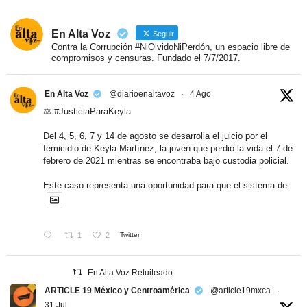
En Alta Voz
Seguir
Contra la Corrupción #NiOlvidoNiPerdón, un espacio libre de
compromisos y censuras. Fundado el 7/7/2017.
En Alta Voz
@diarioenaltavoz
·
4 Ago
⚖️
#JusticiaParaKeyla
Del 4, 5, 6, 7 y 14 de agosto se desarrolla el juicio por el
femicidio de Keyla Martínez, la joven que perdió la vida el 7 de
febrero de 2021 mientras se encontraba bajo custodia policial.
Este caso representa una oportunidad para que el sistema de
1
2
Twitter
En Alta Voz Retuiteado
ARTICLE 19 México y Centroamérica
@article19mxca
·
31 Jul