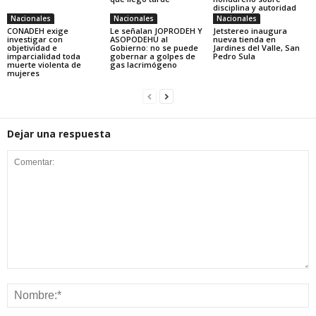
disciplina y autoridad
Nacionales
Nacionales
Nacionales
CONADEH exige
Le señalan JOPRODEH Y
Jetstereo inaugura
investigar con
ASOPODEHU al
nueva tienda en
objetividad e
Gobierno: no se puede
Jardines del Valle, San
imparcialidad toda
gobernar a golpes de
Pedro Sula
muerte violenta de
gas lacrimógeno
mujeres
Dejar una respuesta