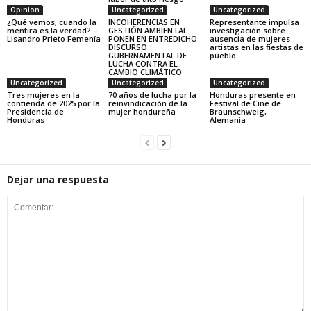
Opinion
Uncategorized
Uncategorized
¿Qué vemos, cuando la
INCOHERENCIAS EN
Representante impulsa
mentira es la verdad? –
GESTIÓN AMBIENTAL
investigación sobre
Lisandro Prieto Femenía
PONEN EN ENTREDICHO
ausencia de mujeres
DISCURSO
artistas en las fiestas de
GUBERNAMENTAL DE
pueblo
LUCHA CONTRA EL
CAMBIO CLIMÁTICO
Uncategorized
Uncategorized
Uncategorized
Tres mujeres en la
70 años de lucha por la
Honduras presente en
contienda de 2025 por la
reinvindicación de la
Festival de Cine de
Presidencia de
mujer hondureña
Braunschweig,
Honduras
Alemania
Dejar una respuesta