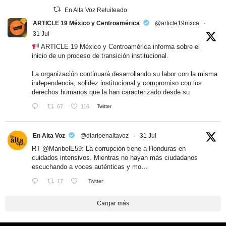
En Alta Voz Retuiteado
ARTICLE 19 México y Centroamérica
@article19mxca
·
31 Jul
ARTICLE 19 México y Centroamérica informa sobre el
inicio de un proceso de transición institucional.
La organización continuará desarrollando su labor con la misma
independencia, solidez institucional y compromiso con los
derechos humanos que la han caracterizado desde su
67
116
Twitter
En Alta Voz
@diarioenaltavoz
·
31 Jul
RT
@MaribelE59
: La corrupción tiene a Honduras en
cuidados intensivos. Mientras no hayan más ciudadanos
escuchando a voces auténticas y mo…
17
Twitter
Cargar más