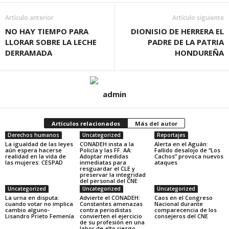
Artículo anterior
Artículo siguiente
NO HAY TIEMPO PARA
DIONISIO DE HERRERA EL
LLORAR SOBRE LA LECHE
PADRE DE LA PATRIA
DERRAMADA
HONDUREÑA
admin
Artículos relacionados
Más del autor
Derechos humanos
Uncategorized
Reportajes
La igualdad de las leyes
CONADEH insta a la
Alerta en el Aguán:
aún espera hacerse
Policía y las FF. AA:
Fallido desalojo de “Los
realidad en la vida de
Adoptar medidas
Cachos” provoca nuevos
las mujeres: CESPAD
inmediatas para
ataques
resguardar el CLE y
preservar la integridad
del personal del CNE
Uncategorized
Uncategorized
Uncategorized
La urna en disputa:
Advierte el CONADEH:
Caos en el Congreso
cuando votar no implica
Constantes amenazas
Nacional durante
cambio alguno-
contra periodistas
comparecencia de los
Lisandro Prieto Femenía
convierten el ejercicio
consejeros del CNE
de su profesión en una
labor de alto riesgo