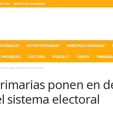
VISTAS
DERECHOS HUMANOS
ACIONALES
RETOS ESPECIALES
DERECHOS HUMANOS
O PROGRESO
CULTURA
PODCAST
VIDEOS
INMIGRA
ate la fragilidad del sistema electoral
primarias ponen en d
el sistema electoral