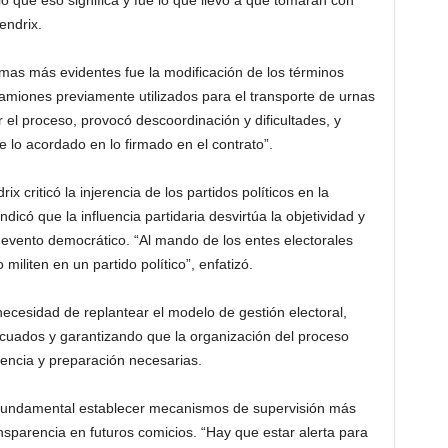
o que eso significa y fue lo que llevó a que tomaran con
endrix.
mas más evidentes fue la modificación de los términos
s camiones previamente utilizados para el transporte de urnas
 el proceso, provocó descoordinación y dificultades, y
e lo acordado en lo firmado en el contrato”.
 criticó la injerencia de los partidos políticos en la
dicó que la influencia partidaria desvirtúa la objetividad y
 evento democrático. “Al mando de los entes electorales
liten en un partido político”, enfatizó.
ecesidad de replantear el modelo de gestión electoral,
decuados y garantizando que la organización del proceso
encia y preparación necesarias.
a fundamental establecer mecanismos de supervisión más
ansparencia en futuros comicios. “Hay que estar alerta para