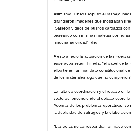
increíble”, afirmó.
Asimismo, Pineda expuso el manejo inadec
difundieron imágenes que mostraban irregu
“Salieron vídeos de busitos cargados con
paseando con mismas maletas por horas s
ninguna autoridad”, dijo.
A esto añadió la actuación de las Fuerza
esperados según Pineda, “el papel de la
ellos tienen un mandato constitucional de 
de los materiales algo que no cumplieron”
La falta de coordinación y el retraso en 
sectores, encendiendo el debate sobre la n
Además de los problemas operativos, se id
la duplicidad de sufragios y la elaboració
“Las actas no correspondían en nada con 