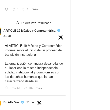
1
2
Twitter
En Alta Voz Retuiteado
ARTICLE 19 México y Centroamérica
31 Jul
📢 ARTICLE 19 México y Centroamérica
informa sobre el inicio de un proceso de
transición institucional.
La organización continuará desarrollando
su labor con la misma independencia,
solidez institucional y compromiso con
los derechos humanos que la han
caracterizado desde su
67
116
Twitter
En Alta Voz
31 Jul