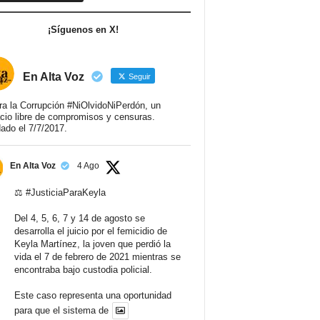
¡Síguenos en X!
En Alta Voz
Seguir
ra la Corrupción #NiOlvidoNiPerdón, un
cio libre de compromisos y censuras.
ado el 7/7/2017.
En Alta Voz
4 Ago
⚖️
#JusticiaParaKeyla
Del 4, 5, 6, 7 y 14 de agosto se
desarrolla el juicio por el femicidio de
Keyla Martínez, la joven que perdió la
vida el 7 de febrero de 2021 mientras se
encontraba bajo custodia policial.
Este caso representa una oportunidad
para que el sistema de