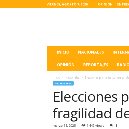
VIERNES, AGOSTO 7, 2026
OPINION
ENTRE
L
a
s
u
l
t
i
INICIO
NACIONALES
INTERN
m
a
OPINIÓN
REPORTAJES
RADI
s
n
Inicio
Nacionales
Elecciones primarias ponen en deb
o
NACIONALES
t
Elecciones 
i
c
i
fragilidad d
a
s
d
marzo 15, 2025
1.442 views
1
e