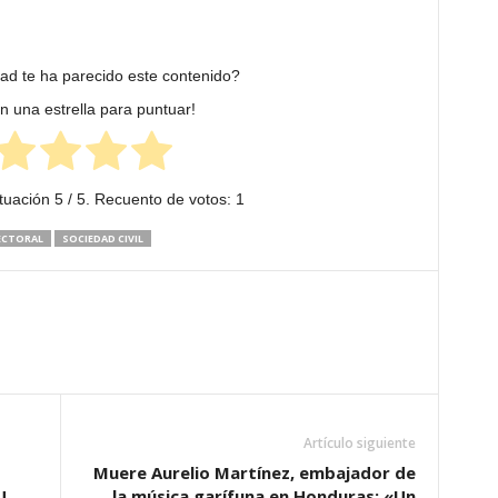
dad te ha parecido este contenido?
en una estrella para puntuar!
tuación
5
/ 5. Recuento de votos:
1
ECTORAL
SOCIEDAD CIVIL
Artículo siguiente
Muere Aurelio Martínez, embajador de
U
la música garífuna en Honduras: «Un