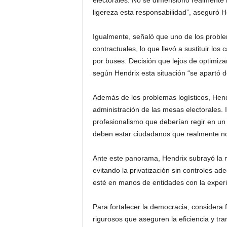
electorales. No se dimensionó realmente l
ligereza esta responsabilidad”, aseguró H
Igualmente, señaló que uno de los proble
contractuales, lo que llevó a sustituir lo
por buses. Decisión que lejos de optimizar
según Hendrix esta situación “se apartó d
Además de los problemas logísticos, Hendrix
administración de las mesas electorales. In
profesionalismo que deberían regir en un
deben estar ciudadanos que realmente no mi
Ante este panorama, Hendrix subrayó la n
evitando la privatización sin controles a
esté en manos de entidades con la experi
Para fortalecer la democracia, consider
rigurosos que aseguren la eficiencia y tr