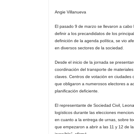
H
o
Angie Villanueva
n
d
El pasado 9 de marzo se llevaron a cabo l
u
definir a los precandidatos de los principa
r
definición de la agenda política, se vio 
a
en diversos sectores de la sociedad.
s
y
e
Desde el inicio de la jornada se presentaro
l
coordinación del transporte de materiales 
m
claves. Centros de votación en ciudades
u
que obligaron a numerosos electores a ac
n
planificación deficiente.
d
o
El representante de Sociedad Civil, Leona
logísticos durante las elecciones mencio
en cuanto a la entrega de urnas, sobre to
que empezaron a abrir a las 11 y 12 de l