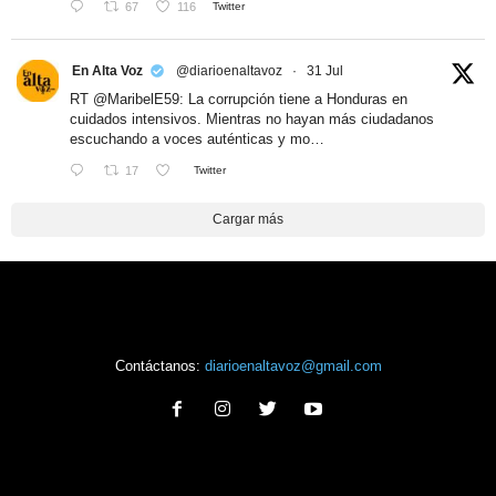
67
116
Twitter
En Alta Voz
@diarioenaltavoz
·
31 Jul
RT
@MaribelE59
: La corrupción tiene a Honduras en
cuidados intensivos. Mientras no hayan más ciudadanos
escuchando a voces auténticas y mo…
17
Twitter
Cargar más
Contáctanos:
diarioenaltavoz@gmail.com