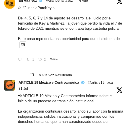
En Alta Voz
@diarioenaltavoz
·
4 Ago
⚖️
#JusticiaParaKeyla
Del 4, 5, 6, 7 y 14 de agosto se desarrolla el juicio por el
femicidio de Keyla Martínez, la joven que perdió la vida el 7 de
febrero de 2021 mientras se encontraba bajo custodia policial.
Este caso representa una oportunidad para que el sistema de
1
2
Twitter
En Alta Voz Retuiteado
ARTICLE 19 México y Centroamérica
@article19mxca
·
31 Jul
📢 ARTICLE 19 México y Centroamérica informa sobre el
inicio de un proceso de transición institucional.
La organización continuará desarrollando su labor con la misma
independencia, solidez institucional y compromiso con los
derechos humanos que la han caracterizado desde su