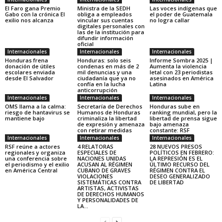
El Faro gana Premio
Ministra de la SEDH
Las voces indígenas que
Gabo con la crónica El
obliga a empleados
el poder de Guatemala
exilio nos alcanza
vincular sus cuentas
no logra callar
digitales personales con
las de la institución para
difundir información
oficial
Internacionales
Internacionales
Internacionales
Honduras frena
Honduras: solo seis
Informe Sombra 2025 |
donación de útiles
condenas en más de 2
Aumenta la violencia
escolares enviada
mil denuncias y una
letal con 23 periodistas
desde El Salvador
ciudadanía que ya no
asesinados en América
confía en la lucha
Latina
anticorrupción
Internacionales
Internacionales
Internacionales
OMS llama a la calma:
Secretaría de Derechos
Honduras sube en
riesgo de hantavirus se
Humanos de Honduras
ranking mundial, pero la
mantiene bajo
criminaliza la libertad
libertad de prensa sigue
de expresión y amenaza
bajo amenaza
con retirar medidas
constante: RSF
Internacionales
Internacionales
Internacionales
RSF reúne a actores
4 RELATORAS
28 NUEVOS PRESOS
regionales y organiza
ESPECIALES DE
POLÍTICOS EN FEBRERO:
una conferencia sobre
NACIONES UNIDAS
LA REPRESIÓN ES EL
el periodismo y el exilio
ACUSAN AL RÉGIMEN
ÚLTIMO RECURSO DEL
en América Central
CUBANO DE GRAVES
RÉGIMEN CONTRA EL
VIOLACIONES
DESEO GENERALIZADO
SISTEMÁTICAS CONTRA
DE LIBERTAD
ARTISTAS, ACTIVISTAS
DE DERECHOS HUMANOS
Y PERSONALIDADES DE
LA...