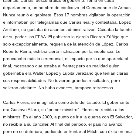
talentos. Carías, descentralizó el gobierno. Tenía en cada
departamento, un hombre de confianza: el Comandante de Armas.
Nunca reunió el gabinete. Esos 17 hombres vigilaban la operación
e informaban por telegramas que Carías leía, y contestaba. López
Arellano, no gustaba de asuntos administrativos. Cuidaba la fuente
de su poder: las FFAA. El gobierno lo ejercía Ricardo Zúñiga que
solo excepcionalmente, requería de la atención de López. Carlos
Roberto Reina, exhibía cierta inclinación por la indolencia. Le
preocupaba más lo ceremonial, el impacto por lo que aparecía al
final, mostrando que estaba al frente; pero en realidad quien
gobernaba era Walter López y Lupita Jerezano que tenían claras
sus responsabilidades. No tuvieron grandes resultados, pero
salieron adelante. No hubo avances, tampoco retrocesos.
Carlos Flores, se imaginaba como Jefe del Estado. El gobernante
era Gustavo Alfaro, su “primer ministro”. Flores no recibía a los
ministros. En el año 2000, a punto de ir a la guerra con El Salvador,
no recibía a su canciller. Al final del periodo, el país no avanzó;
pero no se deterioró, pudiendo enfrentar al Mitch, con éxito en una