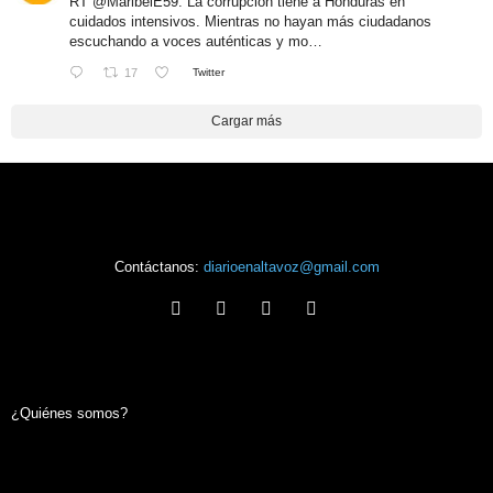
RT
@MaribelE59
: La corrupción tiene a Honduras en
cuidados intensivos. Mientras no hayan más ciudadanos
escuchando a voces auténticas y mo…
17
Twitter
Cargar más
Contáctanos:
diarioenaltavoz@gmail.com
¿Quiénes somos?