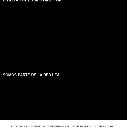
EN ALTA VOZ ES APOYADO POR:
SOMOS PARTE DE LA RED LEAL
© TODOS LOS DERECHOS RESERVADOS - 2019 HOSTING Y DISEÑO POR