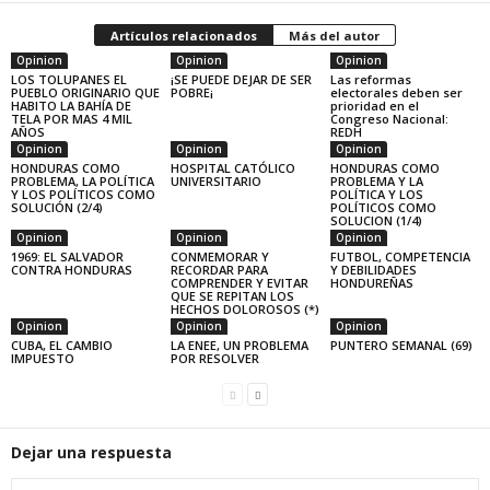
Artículos relacionados
Más del autor
Opinion
Opinion
Opinion
LOS TOLUPANES EL
¡SE PUEDE DEJAR DE SER
Las reformas
PUEBLO ORIGINARIO QUE
POBRE¡
electorales deben ser
HABITO LA BAHÍA DE
prioridad en el
TELA POR MAS 4 MIL
Congreso Nacional:
AÑOS
REDH
Opinion
Opinion
Opinion
HONDURAS COMO
HOSPITAL CATÓLICO
HONDURAS COMO
PROBLEMA, LA POLÍTICA
UNIVERSITARIO
PROBLEMA Y LA
Y LOS POLÍTICOS COMO
POLÍTICA Y LOS
SOLUCIÓN (2/4)
POLÍTICOS COMO
SOLUCION (1/4)
Opinion
Opinion
Opinion
1969: EL SALVADOR
CONMEMORAR Y
FUTBOL, COMPETENCIA
CONTRA HONDURAS
RECORDAR PARA
Y DEBILIDADES
COMPRENDER Y EVITAR
HONDUREÑAS
QUE SE REPITAN LOS
HECHOS DOLOROSOS (*)
Opinion
Opinion
Opinion
CUBA, EL CAMBIO
LA ENEE, UN PROBLEMA
PUNTERO SEMANAL (69)
IMPUESTO
POR RESOLVER
Dejar una respuesta