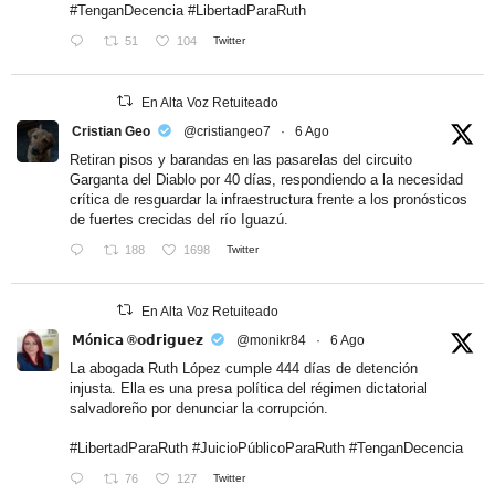
#TenganDecencia
#LibertadParaRuth
51
104
Twitter
En Alta Voz Retuiteado
Cristian Geo
@cristiangeo7
·
6 Ago
Retiran pisos y barandas en las pasarelas del circuito
Garganta del Diablo por 40 días, respondiendo a la necesidad
crítica de resguardar la infraestructura frente a los pronósticos
de fuertes crecidas del río Iguazú.
188
1698
Twitter
En Alta Voz Retuiteado
𝗠ó𝗻𝗶𝗰𝗮 ®𝗼𝗱𝗿𝗶𝗴𝘂𝗲𝘇
@monikr84
·
6 Ago
La abogada Ruth López cumple 444 días de detención
injusta. Ella es una presa política del régimen dictatorial
salvadoreño por denunciar la corrupción.
#LibertadParaRuth
#JuicioPúblicoParaRuth
#TenganDecencia
76
127
Twitter