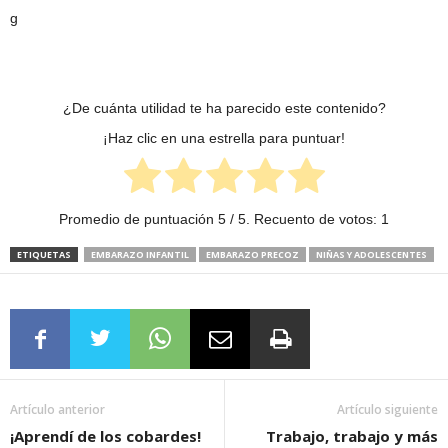
¿De cuánta utilidad te ha parecido este contenido?
¡Haz clic en una estrella para puntuar!
Promedio de puntuación
5
/ 5. Recuento de votos:
1
ETIQUETAS
EMBARAZO INFANTIL
EMBARAZO PRECOZ
NIÑAS Y ADOLESCENTES
Artículo anterior
Artículo siguiente
¡Aprendí de los cobardes!
Trabajo, trabajo y más