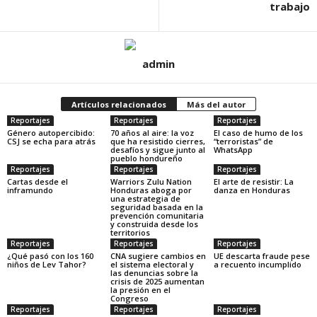
trabajo
admin
Artículos relacionados
Más del autor
Reportajes
Reportajes
Reportajes
Género autopercibido:
70 años al aire: la voz
El caso de humo de los
CSJ se echa para atrás
que ha resistido cierres,
“terroristas” de
desafíos y sigue junto al
WhatsApp
pueblo hondureño
Reportajes
Reportajes
Reportajes
Cartas desde el
Warriors Zulu Nation
El arte de resistir: La
inframundo
Honduras aboga por
danza en Honduras
una estrategia de
seguridad basada en la
prevención comunitaria
y construida desde los
territorios
Reportajes
Reportajes
Reportajes
¿Qué pasó con los 160
CNA sugiere cambios en
UE descarta fraude pese
niños de Lev Tahor?
el sistema electoral y
a recuento incumplido
las denuncias sobre la
crisis de 2025 aumentan
la presión en el
Congreso
Reportajes
Reportajes
Reportajes