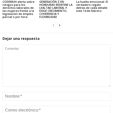
CODEMUH alerta sobre
GENERACIÓN Z EN
La huella emocional: El
riesgos para los
HONDURAS REDEFINE LA
verdadero regalo
derechos laborales de
LEALTAD LABORAL Y
detrás de cada detalle
las mujeres frente a la
EXIGE CRECIMIENTO,
este 14 de febrero
legislación de empleo
COHERENCIA Y
parcial o por hora
FLEXIBILIDAD
Dejar una respuesta