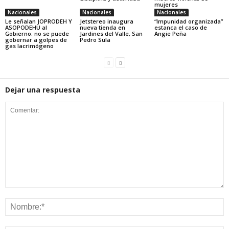
mujeres
Nacionales
Nacionales
Nacionales
Le señalan JOPRODEH Y
Jetstereo inaugura
“Impunidad organizada”
ASOPODEHU al
nueva tienda en
estanca el caso de
Gobierno: no se puede
Jardines del Valle, San
Angie Peña
gobernar a golpes de
Pedro Sula
gas lacrimógeno
Dejar una respuesta