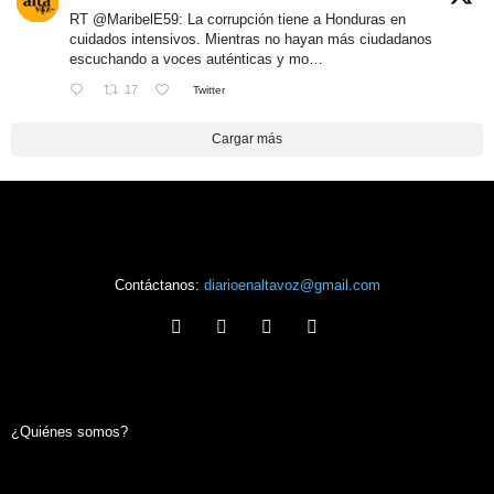
RT
@MaribelE59
: La corrupción tiene a Honduras en
cuidados intensivos. Mientras no hayan más ciudadanos
escuchando a voces auténticas y mo…
17
Twitter
Cargar más
Contáctanos:
diarioenaltavoz@gmail.com
¿Quiénes somos?