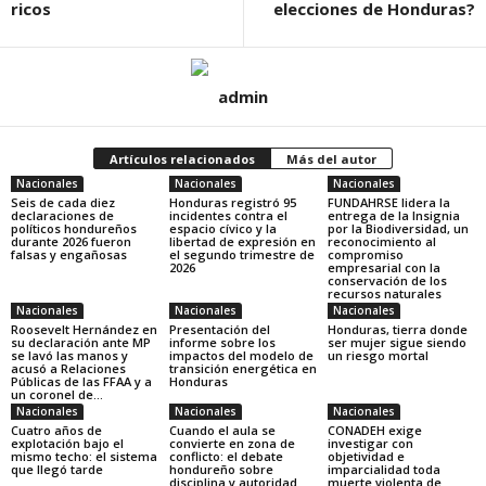
ricos
elecciones de Honduras?
admin
Artículos relacionados
Más del autor
Nacionales
Nacionales
Nacionales
Seis de cada diez
Honduras registró 95
FUNDAHRSE lidera la
declaraciones de
incidentes contra el
entrega de la Insignia
políticos hondureños
espacio cívico y la
por la Biodiversidad, un
durante 2026 fueron
libertad de expresión en
reconocimiento al
falsas y engañosas
el segundo trimestre de
compromiso
2026
empresarial con la
conservación de los
recursos naturales
Nacionales
Nacionales
Nacionales
Roosevelt Hernández en
Presentación del
Honduras, tierra donde
su declaración ante MP
informe sobre los
ser mujer sigue siendo
se lavó las manos y
impactos del modelo de
un riesgo mortal
acusó a Relaciones
transición energética en
Públicas de las FFAA y a
Honduras
un coronel de...
Nacionales
Nacionales
Nacionales
Cuatro años de
Cuando el aula se
CONADEH exige
explotación bajo el
convierte en zona de
investigar con
mismo techo: el sistema
conflicto: el debate
objetividad e
que llegó tarde
hondureño sobre
imparcialidad toda
disciplina y autoridad
muerte violenta de