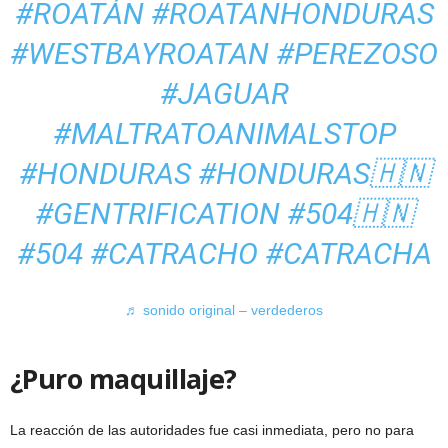
#ROATÁN
#ROATANHONDURAS
#WESTBAYROATAN
#PEREZOSO
#JAGUAR
#MALTRATOANIMALSTOP
#HONDURAS
#HONDURAS🇭🇳
#GENTRIFICATION
#504🇭🇳
#504
#CATRACHO
#CATRACHA
♬ sonido original – verdederos
¿Puro maquillaje?
La reacción de las autoridades fue casi inmediata, pero no para