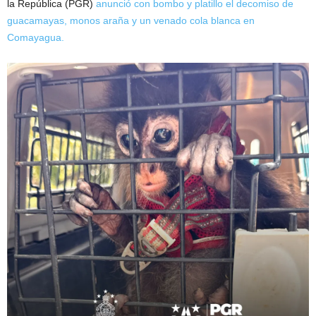
la República (PGR)
anunció con bombo y platillo el decomiso de
guacamayas, monos araña y un venado cola blanca en
Comayagua.