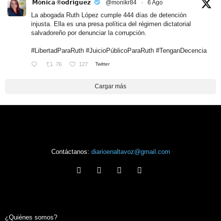
𝗠ó𝗻𝗶𝗰𝗮 ®𝗼𝗱𝗿𝗶𝗴𝘂𝗲𝘇
@monikr84
·
6 Ago
La abogada Ruth López cumple 444 días de detención
injusta. Ella es una presa política del régimen dictatorial
salvadoreño por denunciar la corrupción.
#LibertadParaRuth
#JuicioPúblicoParaRuth
#TenganDecencia
76
127
Twitter
Cargar más
Contáctanos:
diarioenaltavoz@gmail.com
¿Quiénes somos?