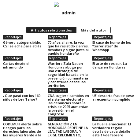
admin
Artículos relacionados
Más del autor
Reportajes
Reportajes
Reportajes
Género autopercibido:
70 años al aire: la voz
El caso de humo de los
CSJ se echa para atrás
que ha resistido cierres,
“terroristas” de
desafíos y sigue junto al
WhatsApp
pueblo hondureño
Reportajes
Reportajes
Reportajes
Cartas desde el
Warriors Zulu Nation
El arte de resistir: La
inframundo
Honduras aboga por
danza en Honduras
una estrategia de
seguridad basada en la
prevención comunitaria
y construida desde los
territorios
Reportajes
Reportajes
Reportajes
¿Qué pasó con los 160
CNA sugiere cambios en
UE descarta fraude pese
niños de Lev Tahor?
el sistema electoral y
a recuento incumplido
las denuncias sobre la
crisis de 2025 aumentan
la presión en el
Congreso
Reportajes
Reportajes
Reportajes
CODEMUH alerta sobre
GENERACIÓN Z EN
La huella emocional: El
riesgos para los
HONDURAS REDEFINE LA
verdadero regalo
derechos laborales de
LEALTAD LABORAL Y
detrás de cada detalle
las mujeres frente a la
EXIGE CRECIMIENTO,
este 14 de febrero