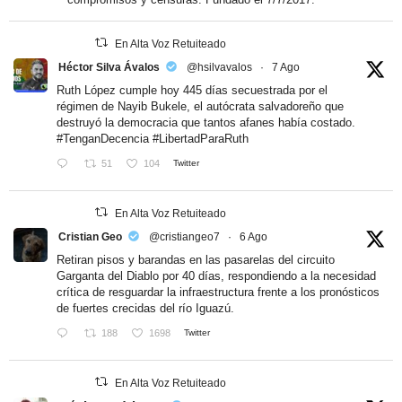
En Alta Voz Retuiteado
Héctor Silva Ávalos
@hsilvavalos
·
7 Ago
Ruth López cumple hoy 445 días secuestrada por el
régimen de Nayib Bukele, el autócrata salvadoreño que
destruyó la democracia que tantos afanes había costado.
#TenganDecencia
#LibertadParaRuth
51
104
Twitter
En Alta Voz Retuiteado
Cristian Geo
@cristiangeo7
·
6 Ago
Retiran pisos y barandas en las pasarelas del circuito
Garganta del Diablo por 40 días, respondiendo a la necesidad
crítica de resguardar la infraestructura frente a los pronósticos
de fuertes crecidas del río Iguazú.
188
1698
Twitter
En Alta Voz Retuiteado