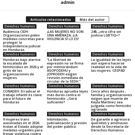
admin
Artículos relacionados
Más del autor
Derechos humanos
Derechos humanos
Derechos humanos
Audiencia CIDH:
¡LAS MUJERES NO SON
248, ¿otra cifra sin
Organizaciones piden
UNA AMENAZA; ¡LA
justicia LGBTIQ+?
medidas concretas para
VIOLENCIA SÍ LO ES!
proteger la
independencia judicial
en Honduras
Derechos humanos
Derechos humanos
Derechos humanos
Honduras bajo alarma:
“La libertad de
La igualdad de las leyes
la escalada de
expresión no se firma
aún espera hacerse
feminicidios en 2026 y el
por memorándum:
realidad en la vida de
grito de las
ASOPODEHU y
las mujeres: CESPAD
organizaciones de
JOPRODEH exigen
mujeres
revisión inmediata de
circular de la SEDH.”
Derechos humanos
Derechos humanos
Derechos humanos
CONADEH: Erradicar el
Honduras aprueba leyes
Cinco años después ,
trabajo infantil es clave
más duras contra el
familia y organizaciones
para el futuro de
feminicidio: ¿Será
exigen que muerte de
Honduras
suficiente?
Keyla Martínez sea
juzgada como femicidio
agravado
Derechos humanos
Derechos humanos
Derechos humanos
9 mujeres trans
Intimidación,
De garante a agresora:
asesinadas en el 2026:
judicialización y presión
querellas y amenazas
Instan al Estado adoptar
del poder público:
desde la Secretaría de
medidas urgentes para
Derechos Humanos
frenar violencia contra