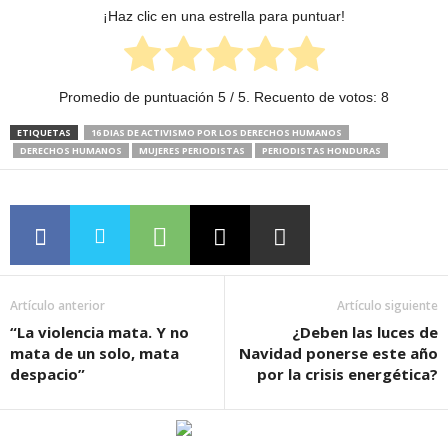
¡Haz clic en una estrella para puntuar!
Promedio de puntuación
5
/ 5. Recuento de votos:
8
ETIQUETAS
16 DIAS DE ACTIVISMO POR LOS DERECHOS HUMANOS
DERECHOS HUMANOS
MUJERES PERIODISTAS
PERIODISTAS HONDURAS
Artículo anterior
Artículo siguiente
“La violencia mata. Y no
¿Deben las luces de
mata de un solo, mata
Navidad ponerse este año
despacio”
por la crisis energética?