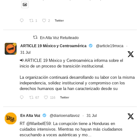
1
2
Twitter
En Alta Voz Retuiteado
ARTICLE 19 México y Centroamérica
@article19mxca
·
31 Jul
📢 ARTICLE 19 México y Centroamérica informa sobre el
inicio de un proceso de transición institucional.
La organización continuará desarrollando su labor con la misma
independencia, solidez institucional y compromiso con los
derechos humanos que la han caracterizado desde su
67
116
Twitter
En Alta Voz
@diarioenaltavoz
·
31 Jul
RT
@MaribelE59
: La corrupción tiene a Honduras en
cuidados intensivos. Mientras no hayan más ciudadanos
escuchando a voces auténticas y mo…