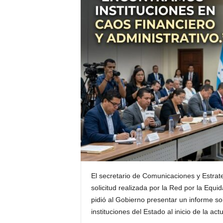
H
o
n
d
u
r
a
s
y
e
l
m
u
n
d
o
El secretario de Comunicaciones y Estrate
solicitud realizada por la Red por la Eq
pidió al Gobierno presentar un informe s
instituciones del Estado al inicio de la act