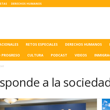
ISTAS
DERECHOS HUMANOS
ACIONALES
RETOS ESPECIALES
DERECHOS HUMANOS
O PROGRESO
CULTURA
PODCAST
VIDEOS
INMIGRA
ivil
ponde a la sociedad 