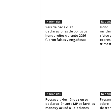
Nacionales
Naciona
Seis de cada diez
Hondur
declaraciones de políticos
inciden
hondureños durante 2026
cívico 
fueron falsas y engañosas
expres
trimes
Nacionales
Naciona
Roosevelt Hernández en su
Presen
declaración ante MP se lavó las
sobre 
manos y acusó a Relaciones
de tra