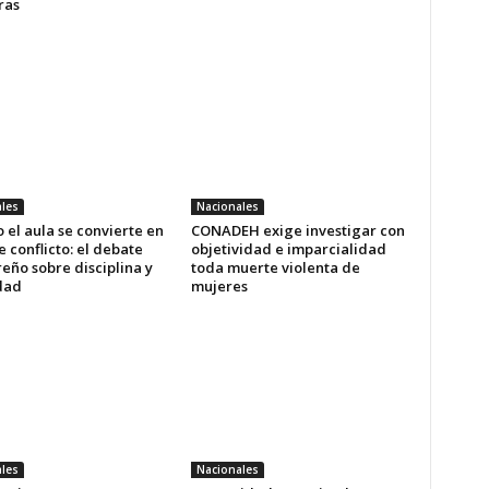
ras
les
Nacionales
el aula se convierte en
CONADEH exige investigar con
 conflicto: el debate
objetividad e imparcialidad
eño sobre disciplina y
toda muerte violenta de
dad
mujeres
les
Nacionales