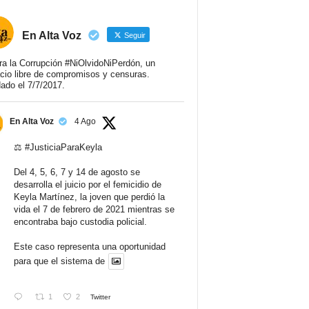
En Alta Voz
Seguir
ra la Corrupción #NiOlvidoNiPerdón, un
cio libre de compromisos y censuras.
ado el 7/7/2017.
En Alta Voz
4 Ago
⚖️
#JusticiaParaKeyla
Del 4, 5, 6, 7 y 14 de agosto se
desarrolla el juicio por el femicidio de
Keyla Martínez, la joven que perdió la
vida el 7 de febrero de 2021 mientras se
encontraba bajo custodia policial.
Este caso representa una oportunidad
para que el sistema de
1
2
Twitter