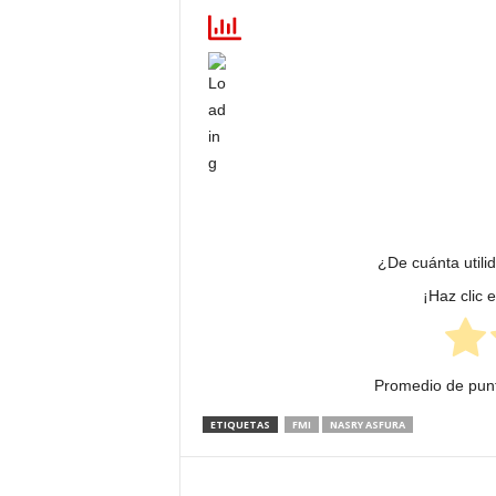
¿De cuánta utili
¡Haz clic 
Promedio de pun
ETIQUETAS
FMI
NASRY ASFURA