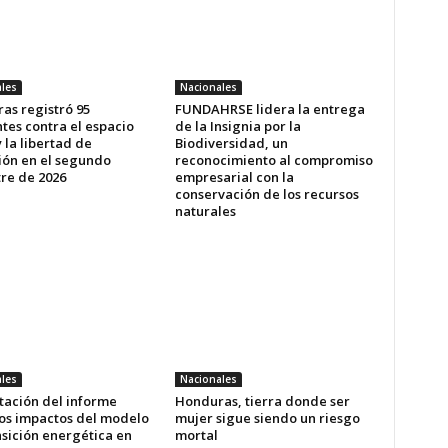
les
Nacionales
as registró 95
FUNDAHRSE lidera la entrega
tes contra el espacio
de la Insignia por la
y la libertad de
Biodiversidad, un
ión en el segundo
reconocimiento al compromiso
tre de 2026
empresarial con la
conservación de los recursos
naturales
les
Nacionales
tación del informe
Honduras, tierra donde ser
los impactos del modelo
mujer sigue siendo un riesgo
nsición energética en
mortal