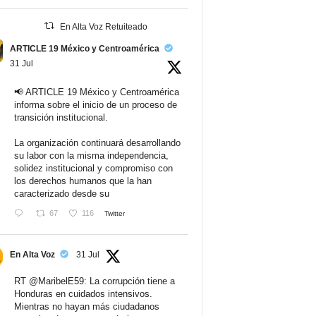
En Alta Voz Retuiteado
ARTICLE 19 México y Centroamérica
31 Jul
📢 ARTICLE 19 México y Centroamérica
informa sobre el inicio de un proceso de
transición institucional.
La organización continuará desarrollando
su labor con la misma independencia,
solidez institucional y compromiso con
los derechos humanos que la han
caracterizado desde su
67
116
Twitter
En Alta Voz
31 Jul
RT
@MaribelE59
: La corrupción tiene a
Honduras en cuidados intensivos.
Mientras no hayan más ciudadanos