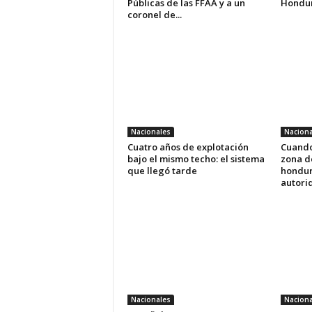
Públicas de las FFAA y a un
Hondu
coronel de...
Nacionales
Naciona
Cuatro años de explotación
Cuando 
bajo el mismo techo: el sistema
zona de
que llegó tarde
hondur
autori
Nacionales
Naciona