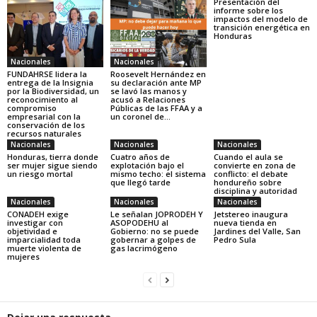
Presentación del
informe sobre los
impactos del modelo de
transición energética en
Honduras
Nacionales
Nacionales
FUNDAHRSE lidera la
Roosevelt Hernández en
entrega de la Insignia
su declaración ante MP
por la Biodiversidad, un
se lavó las manos y
reconocimiento al
acusó a Relaciones
compromiso
Públicas de las FFAA y a
empresarial con la
un coronel de...
conservación de los
recursos naturales
Nacionales
Nacionales
Nacionales
Honduras, tierra donde
Cuatro años de
Cuando el aula se
ser mujer sigue siendo
explotación bajo el
convierte en zona de
un riesgo mortal
mismo techo: el sistema
conflicto: el debate
que llegó tarde
hondureño sobre
disciplina y autoridad
Nacionales
Nacionales
Nacionales
CONADEH exige
Le señalan JOPRODEH Y
Jetstereo inaugura
investigar con
ASOPODEHU al
nueva tienda en
objetividad e
Gobierno: no se puede
Jardines del Valle, San
imparcialidad toda
gobernar a golpes de
Pedro Sula
muerte violenta de
gas lacrimógeno
mujeres