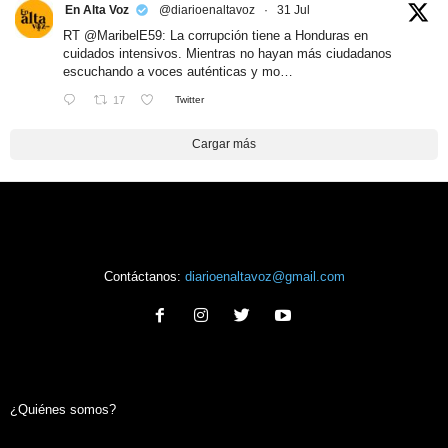
En Alta Voz
@diarioenaltavoz
·
31 Jul
RT
@MaribelE59
: La corrupción tiene a Honduras en
cuidados intensivos. Mientras no hayan más ciudadanos
escuchando a voces auténticas y mo…
17
Twitter
Cargar más
Contáctanos:
diarioenaltavoz@gmail.com
¿Quiénes somos?