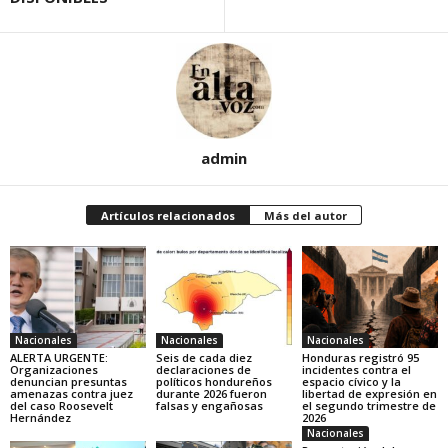
admin
Artículos relacionados
Más del autor
Nacionales
Nacionales
Nacionales
ALERTA URGENTE:
Seis de cada diez
Honduras registró 95
Organizaciones
declaraciones de
incidentes contra el
denuncian presuntas
políticos hondureños
espacio cívico y la
amenazas contra juez
durante 2026 fueron
libertad de expresión en
del caso Roosevelt
falsas y engañosas
el segundo trimestre de
Hernández
2026
Nacionales