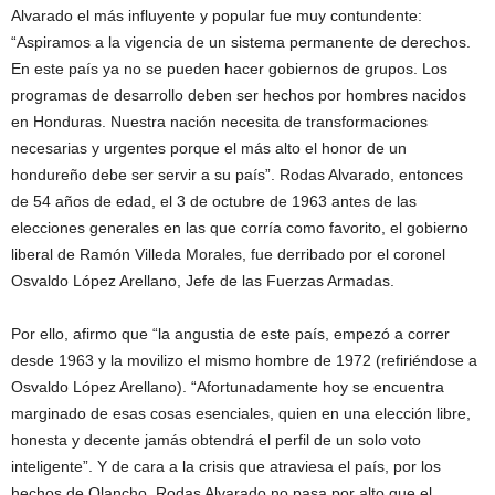
Alvarado el más influyente y popular fue muy contundente:
“Aspiramos a la vigencia de un sistema permanente de derechos.
En este país ya no se pueden hacer gobiernos de grupos. Los
programas de desarrollo deben ser hechos por hombres nacidos
en Honduras. Nuestra nación necesita de transformaciones
necesarias y urgentes porque el más alto el honor de un
hondureño debe ser servir a su país”. Rodas Alvarado, entonces
de 54 años de edad, el 3 de octubre de 1963 antes de las
elecciones generales en las que corría como favorito, el gobierno
liberal de Ramón Villeda Morales, fue derribado por el coronel
Osvaldo López Arellano, Jefe de las Fuerzas Armadas.
Por ello, afirmo que “la angustia de este país, empezó a correr
desde 1963 y la movilizo el mismo hombre de 1972 (refiriéndose a
Osvaldo López Arellano). “Afortunadamente hoy se encuentra
marginado de esas cosas esenciales, quien en una elección libre,
honesta y decente jamás obtendrá el perfil de un solo voto
inteligente”. Y de cara a la crisis que atraviesa el país, por los
hechos de Olancho, Rodas Alvarado no pasa por alto que el