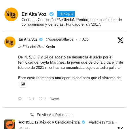
En Alta Voz
Seguir
Contra la Corrupción #NiOlvidoNiPerdón, un espacio libre de
compromisos y censuras. Fundado el 7/7/2017.
En Alta Voz
@diarioenaltavoz
·
4 Ago
⚖️
#JusticiaParaKeyla
Del 4, 5, 6, 7 y 14 de agosto se desarrolla el juicio por el
femicidio de Keyla Martínez, la joven que perdió la vida el 7 de
febrero de 2021 mientras se encontraba bajo custodia policial.
Este caso representa una oportunidad para que el sistema de
1
2
Twitter
En Alta Voz Retuiteado
ARTICLE 19 México y Centroamérica
@article19mxca
·
31 Jul