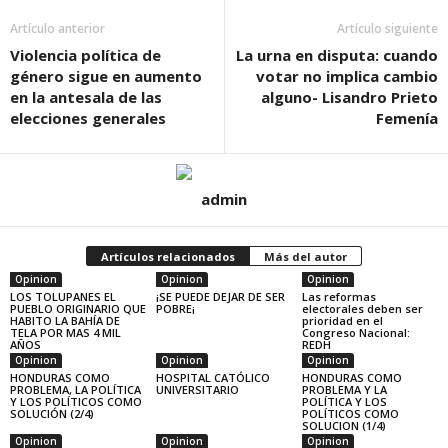
Artículo anterior
Artículo siguiente
Violencia política de
La urna en disputa: cuando
género sigue en aumento
votar no implica cambio
en la antesala de las
alguno- Lisandro Prieto
elecciones generales
Femenía
admin
Artículos relacionados
Más del autor
Opinion
Opinion
Opinion
LOS TOLUPANES EL
¡SE PUEDE DEJAR DE SER
Las reformas
PUEBLO ORIGINARIO QUE
POBRE¡
electorales deben ser
HABITO LA BAHÍA DE
prioridad en el
TELA POR MAS 4 MIL
Congreso Nacional:
AÑOS
REDH
Opinion
Opinion
Opinion
HONDURAS COMO
HOSPITAL CATÓLICO
HONDURAS COMO
PROBLEMA, LA POLÍTICA
UNIVERSITARIO
PROBLEMA Y LA
Y LOS POLÍTICOS COMO
POLÍTICA Y LOS
SOLUCIÓN (2/4)
POLÍTICOS COMO
SOLUCION (1/4)
Opinion
Opinion
Opinion