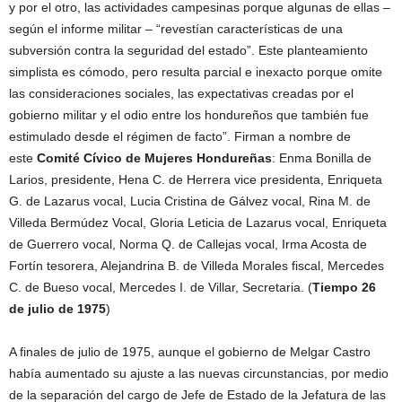
y por el otro, las actividades campesinas porque algunas de ellas –
según el informe militar – “revestían características de una
subversión contra la seguridad del estado”. Este planteamiento
simplista es cómodo, pero resulta parcial e inexacto porque omite
las consideraciones sociales, las expectativas creadas por el
gobierno militar y el odio entre los hondureños que también fue
estimulado desde el régimen de facto”. Firman a nombre de
este
Comité Cívico de Mujeres Hondureñas
: Enma Bonilla de
Larios, presidente, Hena C. de Herrera vice presidenta, Enriqueta
G. de Lazarus vocal, Lucia Cristina de Gálvez vocal, Rina M. de
Villeda Bermúdez Vocal, Gloria Leticia de Lazarus vocal, Enriqueta
de Guerrero vocal, Norma Q. de Callejas vocal, Irma Acosta de
Fortín tesorera, Alejandrina B. de Villeda Morales fiscal, Mercedes
C. de Bueso vocal, Mercedes I. de Villar, Secretaria. (
Tiempo 26
de julio de 1975
)
A finales de julio de 1975, aunque el gobierno de Melgar Castro
había aumentado su ajuste a las nuevas circunstancias, por medio
de la separación del cargo de Jefe de Estado de la Jefatura de las