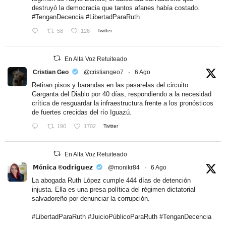
destruyó la democracia que tantos afanes había costado.
#TenganDecencia
#LibertadParaRuth
58
126
Twitter
En Alta Voz Retuiteado
Cristian Geo
@cristiangeo7
·
6 Ago
Retiran pisos y barandas en las pasarelas del circuito
Garganta del Diablo por 40 días, respondiendo a la necesidad
crítica de resguardar la infraestructura frente a los pronósticos
de fuertes crecidas del río Iguazú.
190
1702
Twitter
En Alta Voz Retuiteado
𝗠ó𝗻𝗶𝗰𝗮 ®𝗼𝗱𝗿𝗶𝗴𝘂𝗲𝘇
@monikr84
·
6 Ago
La abogada Ruth López cumple 444 días de detención
injusta. Ella es una presa política del régimen dictatorial
salvadoreño por denunciar la corrupción.
#LibertadParaRuth
#JuicioPúblicoParaRuth
#TenganDecencia