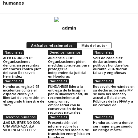
humanos
admin
Artículos relacionados
Más del autor
Nacionales
Derechos humanos
Nacionales
ALERTA URGENTE:
Audiencia CIDH:
Seis de cada diez
Organizaciones
Organizaciones piden
declaraciones de
denuncian presuntas
medidas concretas para
políticos hondureños
amenazas contra juez
proteger la
durante 2026 fueron
del caso Roosevelt
independencia judicial
falsas y engañosas
Hernández
en Honduras
Nacionales
Nacionales
Nacionales
Honduras registró 95
FUNDAHRSE lidera la
Roosevelt Hernández en
incidentes contra el
entrega de la Insignia
su declaración ante MP
espacio cívico y la
por la Biodiversidad, un
se lavó las manos y
libertad de expresión en
reconocimiento al
acusó a Relaciones
el segundo trimestre de
compromiso
Públicas de las FFAA y a
2026
empresarial con la
un coronel de...
conservación de los
recursos naturales
Derechos humanos
Nacionales
Nacionales
¡LAS MUJERES NO SON
Presentación del
Honduras, tierra donde
UNA AMENAZA; ¡LA
informe sobre los
ser mujer sigue siendo
VIOLENCIA SÍ LO ES!
impactos del modelo de
un riesgo mortal
transición energética en
Honduras