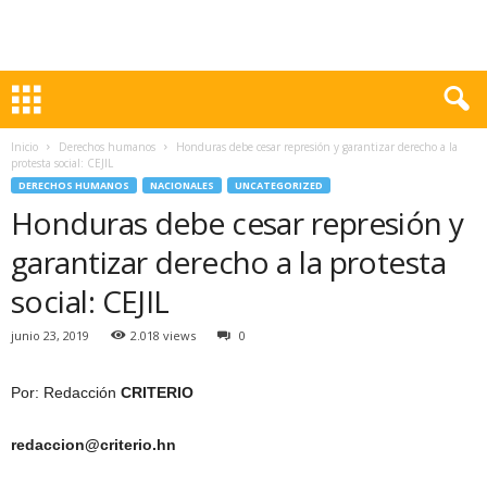
Inicio
Derechos humanos
Honduras debe cesar represión y garantizar derecho a la
protesta social: CEJIL
DERECHOS HUMANOS
NACIONALES
UNCATEGORIZED
Honduras debe cesar represión y
garantizar derecho a la protesta
social: CEJIL
junio 23, 2019
2.018 views
0
Por: Redacción
CRITERIO
redaccion@criterio.hn