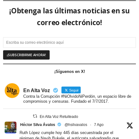
¡Obtenga las últimas noticias en su
correo electrónico!
¡Síguenos en X!
En Alta Voz
Seguir
Contra la Corrupción #NiOlvidoNiPerdón, un espacio libre de
compromisos y censuras. Fundado el 7/7/2017.
En Alta Voz Retuiteado
Héctor Silva Ávalos
@hsilvavalos
·
7 Ago
Ruth López cumple hoy 445 días secuestrada por el
régimen de Nayib Bukele, el autócrata salvadoreño que