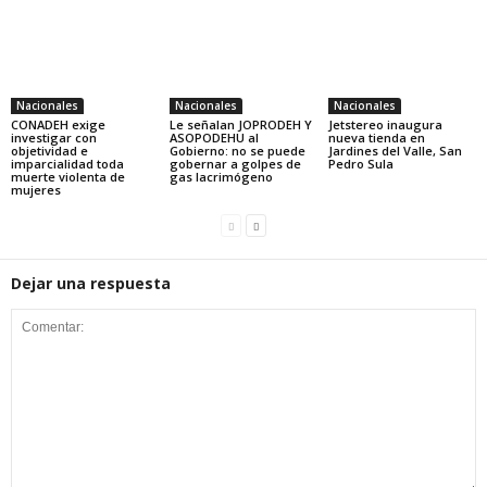
Nacionales
Nacionales
Nacionales
CONADEH exige
Le señalan JOPRODEH Y
Jetstereo inaugura
investigar con
ASOPODEHU al
nueva tienda en
objetividad e
Gobierno: no se puede
Jardines del Valle, San
imparcialidad toda
gobernar a golpes de
Pedro Sula
muerte violenta de
gas lacrimógeno
mujeres
Dejar una respuesta