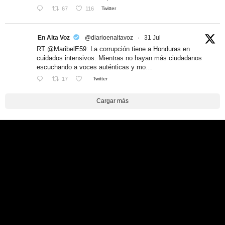
67
116
Twitter
En Alta Voz
@diarioenaltavoz
·
31 Jul
RT @MaribelE59: La corrupción tiene a Honduras en
cuidados intensivos. Mientras no hayan más ciudadanos
escuchando a voces auténticas y mo…
17
Twitter
Cargar más