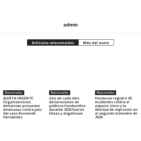
admin
Artículos relacionados
Más del autor
Nacionales
Nacionales
Nacionales
ALERTA URGENTE:
Seis de cada diez
Honduras registró 95
Organizaciones
declaraciones de
incidentes contra el
denuncian presuntas
políticos hondureños
espacio cívico y la
amenazas contra juez
durante 2026 fueron
libertad de expresión en
del caso Roosevelt
falsas y engañosas
el segundo trimestre de
Hernández
2026