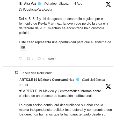
En Alta Voz
@diarioenaltavoz
·
4 Ago
⚖️ #JusticiaParaKeyla
Del 4, 5, 6, 7 y 14 de agosto se desarrolla el juicio por el
femicidio de Keyla Martínez, la joven que perdió la vida el 7
de febrero de 2021 mientras se encontraba bajo custodia
policial.
Este caso representa una oportunidad para que el sistema de
1
2
Twitter
En Alta Voz Retuiteado
ARTICLE 19 México y Centroamérica
@article19mxca
·
31 Jul
📢 ARTICLE 19 México y Centroamérica informa sobre
el inicio de un proceso de transición institucional.
La organización continuará desarrollando su labor con la
misma independencia, solidez institucional y compromiso con
los derechos humanos que la han caracterizado desde su