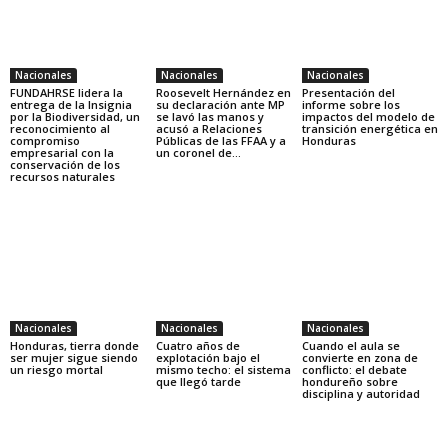
Nacionales
Nacionales
Nacionales
FUNDAHRSE lidera la
Roosevelt Hernández en
Presentación del
entrega de la Insignia
su declaración ante MP
informe sobre los
por la Biodiversidad, un
se lavó las manos y
impactos del modelo de
reconocimiento al
acusó a Relaciones
transición energética en
compromiso
Públicas de las FFAA y a
Honduras
empresarial con la
un coronel de...
conservación de los
recursos naturales
Nacionales
Nacionales
Nacionales
Honduras, tierra donde
Cuatro años de
Cuando el aula se
ser mujer sigue siendo
explotación bajo el
convierte en zona de
un riesgo mortal
mismo techo: el sistema
conflicto: el debate
que llegó tarde
hondureño sobre
disciplina y autoridad