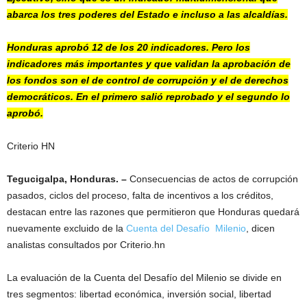
abarca los tres poderes del Estado e incluso a las alcaldías.
Honduras aprobó 12 de los 20 indicadores. Pero los
indicadores más importantes y que validan la aprobación de
los fondos son el de control de corrupción y el de derechos
democráticos. En el primero salió reprobado y el segundo lo
aprobó.
Criterio HN
Tegucigalpa, Honduras. –
Consecuencias de actos de corrupción
pasados, ciclos del proceso, falta de incentivos a los créditos,
destacan entre las razones que permitieron que Honduras quedará
nuevamente excluido de la
Cuenta del Desafío Milenio
, dicen
analistas consultados por Criterio.hn
La evaluación de la Cuenta del Desafío del Milenio se divide en
tres segmentos: libertad económica, inversión social, libertad