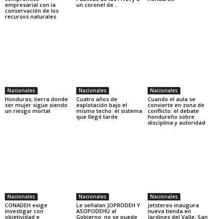
empresarial con la
un coronel de...
conservación de los
recursos naturales
Nacionales
Nacionales
Nacionales
Honduras, tierra donde
Cuatro años de
Cuando el aula se
ser mujer sigue siendo
explotación bajo el
convierte en zona de
un riesgo mortal
mismo techo: el sistema
conflicto: el debate
que llegó tarde
hondureño sobre
disciplina y autoridad
Nacionales
Nacionales
Nacionales
CONADEH exige
Le señalan JOPRODEH Y
Jetstereo inaugura
investigar con
ASOPODEHU al
nueva tienda en
objetividad e
Gobierno: no se puede
Jardines del Valle, San