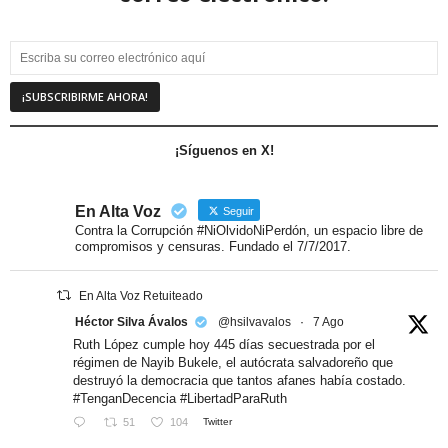
¡Síguenos en X!
En Alta Voz
Seguir
Contra la Corrupción #NiOlvidoNiPerdón, un espacio libre de
compromisos y censuras. Fundado el 7/7/2017.
En Alta Voz Retuiteado
Héctor Silva Ávalos
@hsilvavalos
·
7 Ago
Ruth López cumple hoy 445 días secuestrada por el
régimen de Nayib Bukele, el autócrata salvadoreño que
destruyó la democracia que tantos afanes había costado.
#TenganDecencia #LibertadParaRuth
51
104
Twitter