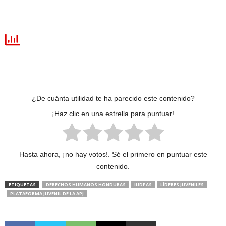
¿De cuánta utilidad te ha parecido este contenido?
¡Haz clic en una estrella para puntuar!
Hasta ahora, ¡no hay votos!. Sé el primero en puntuar este
contenido.
ETIQUETAS
DERECHOS HUMANOS HONDURAS
IUDPAS
LÍDERES JUVENILES
PLATAFORMA JUVENIL DE LA APJ