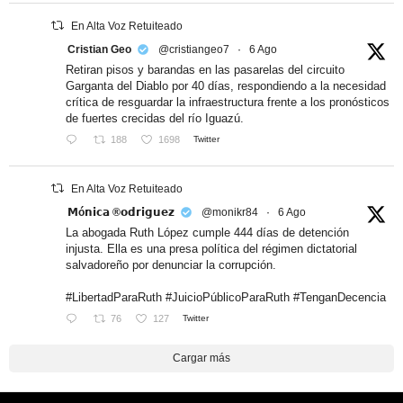
En Alta Voz Retuiteado
Cristian Geo
@cristiangeo7
·
6 Ago
Retiran pisos y barandas en las pasarelas del circuito
Garganta del Diablo por 40 días, respondiendo a la necesidad
crítica de resguardar la infraestructura frente a los pronósticos
de fuertes crecidas del río Iguazú.
188
1698
Twitter
En Alta Voz Retuiteado
𝗠ó𝗻𝗶𝗰𝗮 ®𝗼𝗱𝗿𝗶𝗴𝘂𝗲𝘇
@monikr84
·
6 Ago
La abogada Ruth López cumple 444 días de detención
injusta. Ella es una presa política del régimen dictatorial
salvadoreño por denunciar la corrupción.
#LibertadParaRuth #JuicioPúblicoParaRuth #TenganDecencia
76
127
Twitter
Cargar más