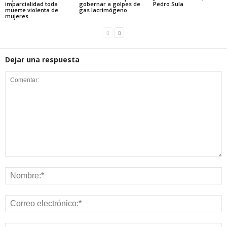
imparcialidad toda
gobernar a golpes de
Pedro Sula
muerte violenta de
gas lacrimógeno
mujeres
Dejar una respuesta