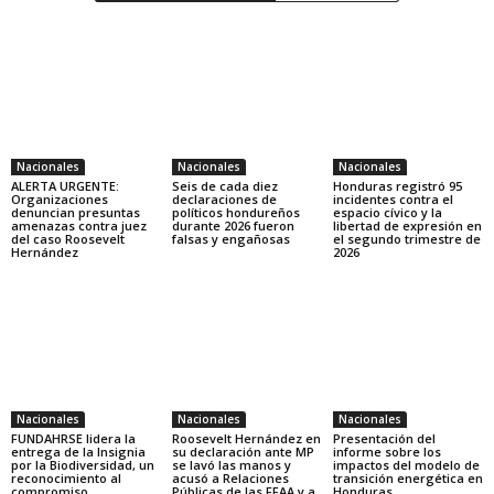
Nacionales
Nacionales
Nacionales
ALERTA URGENTE:
Seis de cada diez
Honduras registró 95
Organizaciones
declaraciones de
incidentes contra el
denuncian presuntas
políticos hondureños
espacio cívico y la
amenazas contra juez
durante 2026 fueron
libertad de expresión en
del caso Roosevelt
falsas y engañosas
el segundo trimestre de
Hernández
2026
Nacionales
Nacionales
Nacionales
FUNDAHRSE lidera la
Roosevelt Hernández en
Presentación del
entrega de la Insignia
su declaración ante MP
informe sobre los
por la Biodiversidad, un
se lavó las manos y
impactos del modelo de
reconocimiento al
acusó a Relaciones
transición energética en
compromiso
Públicas de las FFAA y a
Honduras