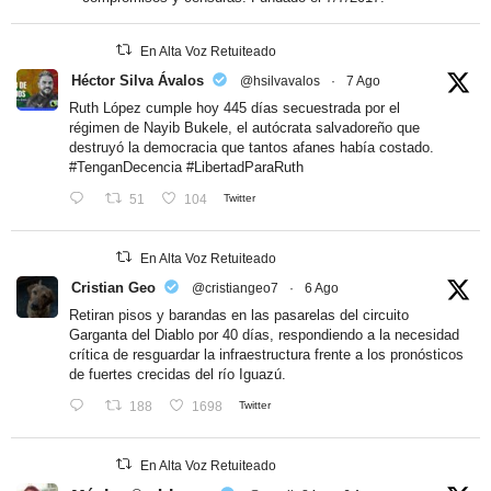
En Alta Voz Retuiteado
Héctor Silva Ávalos
@hsilvavalos
·
7 Ago
Ruth López cumple hoy 445 días secuestrada por el
régimen de Nayib Bukele, el autócrata salvadoreño que
destruyó la democracia que tantos afanes había costado.
#TenganDecencia
#LibertadParaRuth
51
104
Twitter
En Alta Voz Retuiteado
Cristian Geo
@cristiangeo7
·
6 Ago
Retiran pisos y barandas en las pasarelas del circuito
Garganta del Diablo por 40 días, respondiendo a la necesidad
crítica de resguardar la infraestructura frente a los pronósticos
de fuertes crecidas del río Iguazú.
188
1698
Twitter
En Alta Voz Retuiteado