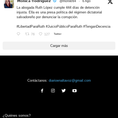
𝗠ó𝗻𝗶𝗰𝗮 ®𝗼𝗱𝗿𝗶𝗴𝘂𝗲𝘇
@monikr84
·
6 Ago
La abogada Ruth López cumple 444 días de detención
injusta. Ella es una presa política del régimen dictatorial
salvadoreño por denunciar la corrupción.
#LibertadParaRuth
#JuicioPúblicoParaRuth
#TenganDecencia
76
127
Twitter
Cargar más
Contáctanos:
diarioenaltavoz@gmail.com
¿Quiénes somos?