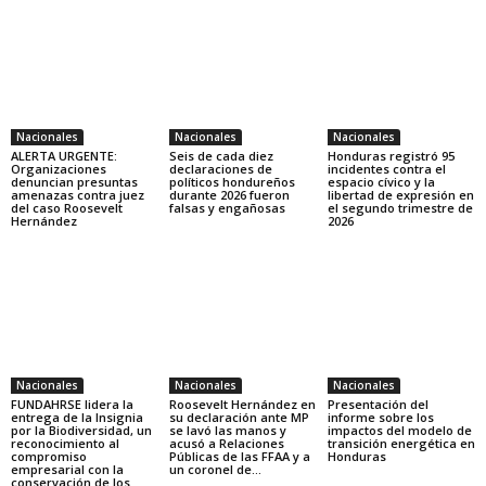
Nacionales
Nacionales
Nacionales
ALERTA URGENTE:
Seis de cada diez
Honduras registró 95
Organizaciones
declaraciones de
incidentes contra el
denuncian presuntas
políticos hondureños
espacio cívico y la
amenazas contra juez
durante 2026 fueron
libertad de expresión en
del caso Roosevelt
falsas y engañosas
el segundo trimestre de
Hernández
2026
Nacionales
Nacionales
Nacionales
FUNDAHRSE lidera la
Roosevelt Hernández en
Presentación del
entrega de la Insignia
su declaración ante MP
informe sobre los
por la Biodiversidad, un
se lavó las manos y
impactos del modelo de
reconocimiento al
acusó a Relaciones
transición energética en
compromiso
Públicas de las FFAA y a
Honduras
empresarial con la
un coronel de...
conservación de los