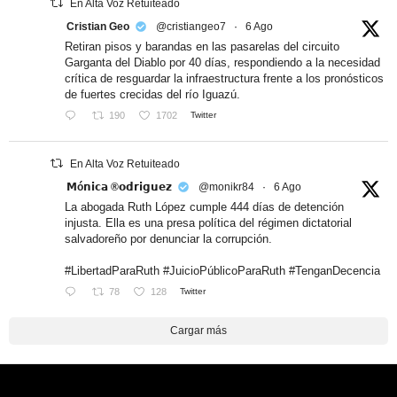
En Alta Voz Retuiteado
Cristian Geo
@cristiangeo7
·
6 Ago
Retiran pisos y barandas en las pasarelas del circuito
Garganta del Diablo por 40 días, respondiendo a la necesidad
crítica de resguardar la infraestructura frente a los pronósticos
de fuertes crecidas del río Iguazú.
190
1702
Twitter
En Alta Voz Retuiteado
𝗠ó𝗻𝗶𝗰𝗮 ®𝗼𝗱𝗿𝗶𝗴𝘂𝗲𝘇
@monikr84
·
6 Ago
La abogada Ruth López cumple 444 días de detención
injusta. Ella es una presa política del régimen dictatorial
salvadoreño por denunciar la corrupción.
#LibertadParaRuth #JuicioPúblicoParaRuth #TenganDecencia
78
128
Twitter
Cargar más