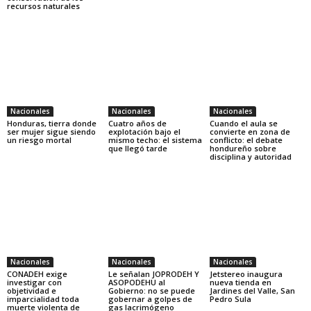
recursos naturales
Nacionales
Nacionales
Nacionales
Honduras, tierra donde
Cuatro años de
Cuando el aula se
ser mujer sigue siendo
explotación bajo el
convierte en zona de
un riesgo mortal
mismo techo: el sistema
conflicto: el debate
que llegó tarde
hondureño sobre
disciplina y autoridad
Nacionales
Nacionales
Nacionales
CONADEH exige
Le señalan JOPRODEH Y
Jetstereo inaugura
investigar con
ASOPODEHU al
nueva tienda en
objetividad e
Gobierno: no se puede
Jardines del Valle, San
imparcialidad toda
gobernar a golpes de
Pedro Sula
muerte violenta de
gas lacrimógeno