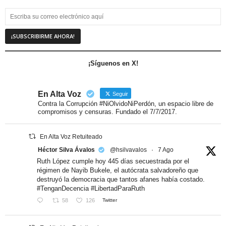
¡Síguenos en X!
En Alta Voz
Seguir
Contra la Corrupción #NiOlvidoNiPerdón, un espacio libre de
compromisos y censuras. Fundado el 7/7/2017.
En Alta Voz Retuiteado
Héctor Silva Ávalos
@hsilvavalos
·
7 Ago
Ruth López cumple hoy 445 días secuestrada por el
régimen de Nayib Bukele, el autócrata salvadoreño que
destruyó la democracia que tantos afanes había costado.
#TenganDecencia #LibertadParaRuth
58
126
Twitter