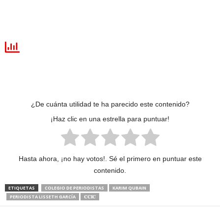
¿De cuánta utilidad te ha parecido este contenido?
¡Haz clic en una estrella para puntuar!
Hasta ahora, ¡no hay votos!. Sé el primero en puntuar este
contenido.
ETIQUETAS
COLEGIO DE PERIODISTAS
KARIM QUBAIN
PERIODISTA LISSETH GARCÍA
𝐂𝐂𝐈𝐂