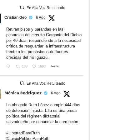
En Alta Voz Retuiteado
Cristian Geo
6 Ago
Retiran pisos y barandas en las
pasarelas del circuito Garganta del Diablo
por 40 días, respondiendo a la necesidad
crítica de resguardar la infraestructura
frente a los pronósticos de fuertes
crecidas del río Iguazú.
188
1698
Twitter
En Alta Voz Retuiteado
𝗠ó𝗻𝗶𝗰𝗮 ®𝗼𝗱𝗿𝗶𝗴𝘂𝗲𝘇
6 Ago
La abogada Ruth López cumple 444 días
de detención injusta. Ella es una presa
política del régimen dictatorial
salvadoreño por denunciar la corrupción.
#LibertadParaRuth
#JuicioPúblicoParaRuth