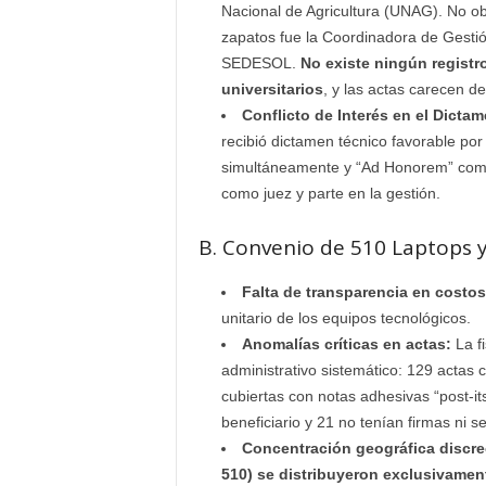
Nacional de Agricultura (UNAG). No obs
zapatos fue la Coordinadora de Gestió
SEDESOL.
No existe ningún registr
universitarios
, y las actas carecen del
Conflicto de Interés en el Dictam
recibió dictamen técnico favorable po
simultáneamente y “Ad Honorem” como 
como juez y parte en la gestión.
B. Convenio de 510 Laptops y 
Falta de transparencia en costos
unitario de los equipos tecnológicos.
Anomalías críticas en actas:
La fi
administrativo sistemático: 129 actas c
cubiertas con notas adhesivas “post-it
beneficiario y 21 no tenían firmas ni 
Concentración geográfica discre
510) se distribuyeron exclusivame