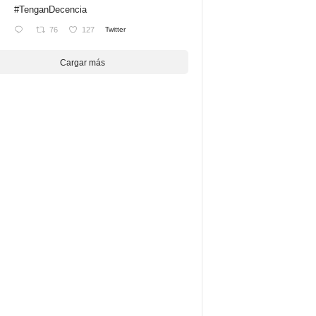
#TenganDecencia
76
127
Twitter
Cargar más