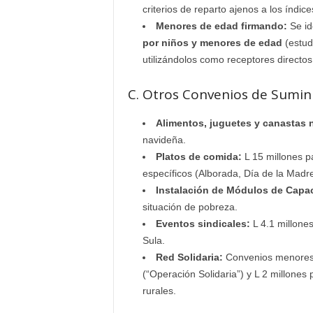
criterios de reparto ajenos a los índic
Menores de edad firmando:
Se id
por niños y menores de edad
(estud
utilizándolos como receptores directos 
C. Otros Convenios de Sumin
Alimentos, juguetes y canastas 
navideña.
Platos de comida:
L 15 millones p
específicos (Alborada, Día de la Madr
Instalación de Módulos de Capaci
situación de pobreza.
Eventos sindicales:
L 4.1 millone
Sula.
Red Solidaria:
Convenios menores 
(“Operación Solidaria”) y L 2 millone
rurales.