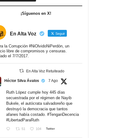
¡Síguenos en X!
En Alta Voz
Seguir
ra la Corrupción #NiOlvidoNiPerdón, un
cio libre de compromisos y censuras.
ado el 7/7/2017.
En Alta Voz Retuiteado
Héctor Silva Ávalos
7 Ago
Ruth López cumple hoy 445 días
secuestrada por el régimen de Nayib
Bukele, el autócrata salvadoreño que
destruyó la democracia que tantos
afanes había costado.
#TenganDecencia
#LibertadParaRuth
51
104
Twitter