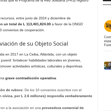
ntras que el Programa de la Red Solidaria (PRS) registró
e recursos, entre junio de 2024 y diciembre de
 un total de L 113,401,824.00
a favor de la ONGD
10 convenios de cooperación.
Cont
espa
viación de su Objeto Social
Fund
da en 2017 en La Ceiba, Atlántida, con un objeto
juvenil: fortalecer habilidades laborales en jóvenes,
omover actividades artísticas, culturales y deportivas.
 una
grave contradicción operativa
:
ión de rubros:
De los 10 convenios suscritos con el
ón cívica, por L 2.6 millones) respondía verdaderamente
eron a la asociación en una
proveedora comercial de