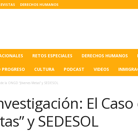
EVISTAS
DERECHOS HUMANOS
ACIONALES
RETOS ESPECIALES
DERECHOS HUMANOS
O PROGRESO
CULTURA
PODCAST
VIDEOS
INMIGRA
aso de la ONGD “Jóvenes Metas” y SEDESOL
Investigación: El Cas
tas” y SEDESOL