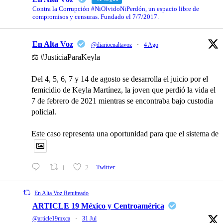
Contra la Corrupción #NiOlvidoNiPerdón, un espacio libre de
compromisos y censuras. Fundado el 7/7/2017.
En Alta Voz
@diarioenaltavoz
·
4 Ago
⚖️ #JusticiaParaKeyla
Del 4, 5, 6, 7 y 14 de agosto se desarrolla el juicio por el
femicidio de Keyla Martínez, la joven que perdió la vida el
7 de febrero de 2021 mientras se encontraba bajo custodia
policial.
Este caso representa una oportunidad para que el sistema de
1
2
Twitter
En Alta Voz Retuiteado
ARTICLE 19 México y Centroamérica
@article19mxca
·
31 Jul