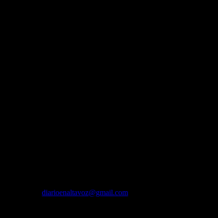
Contáctanos:
diarioenaltavoz@gmail.com
¿Quiénes somos?