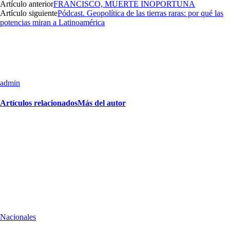
Artículo anterior
FRANCISCO, MUERTE INOPORTUNA
Artículo siguiente
Pódcast. Geopolítica de las tierras raras: por qué las
potencias miran a Latinoamérica
admin
Artículos relacionados
Más del autor
Nacionales