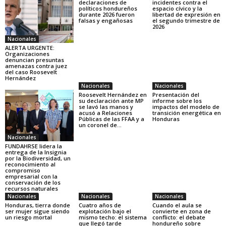
declaraciones de
incidentes contra el
políticos hondureños
espacio cívico y la
durante 2026 fueron
libertad de expresión en
falsas y engañosas
el segundo trimestre de
2026
Nacionales
ALERTA URGENTE:
Organizaciones
denuncian presuntas
amenazas contra juez
del caso Roosevelt
Hernández
Nacionales
Nacionales
Roosevelt Hernández en
Presentación del
su declaración ante MP
informe sobre los
se lavó las manos y
impactos del modelo de
acusó a Relaciones
transición energética en
Públicas de las FFAA y a
Honduras
un coronel de...
Nacionales
FUNDAHRSE lidera la
entrega de la Insignia
por la Biodiversidad, un
reconocimiento al
compromiso
empresarial con la
conservación de los
recursos naturales
Nacionales
Nacionales
Nacionales
Honduras, tierra donde
Cuatro años de
Cuando el aula se
ser mujer sigue siendo
explotación bajo el
convierte en zona de
un riesgo mortal
mismo techo: el sistema
conflicto: el debate
que llegó tarde
hondureño sobre