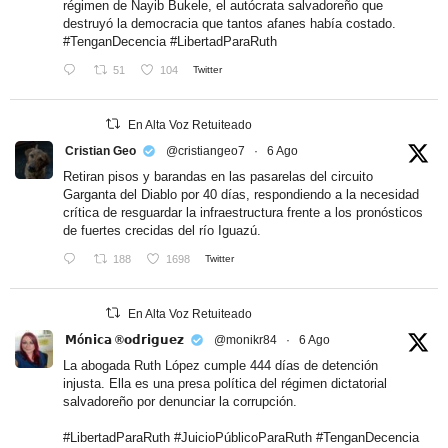
régimen de Nayib Bukele, el autócrata salvadoreño que
destruyó la democracia que tantos afanes había costado.
#TenganDecencia
#LibertadParaRuth
51
104
Twitter
En Alta Voz Retuiteado
Cristian Geo
@cristiangeo7
·
6 Ago
Retiran pisos y barandas en las pasarelas del circuito
Garganta del Diablo por 40 días, respondiendo a la necesidad
crítica de resguardar la infraestructura frente a los pronósticos
de fuertes crecidas del río Iguazú.
188
1698
Twitter
En Alta Voz Retuiteado
𝗠ó𝗻𝗶𝗰𝗮 ®𝗼𝗱𝗿𝗶𝗴𝘂𝗲𝘇
@monikr84
·
6 Ago
La abogada Ruth López cumple 444 días de detención
injusta. Ella es una presa política del régimen dictatorial
salvadoreño por denunciar la corrupción.
#LibertadParaRuth
#JuicioPúblicoParaRuth
#TenganDecencia