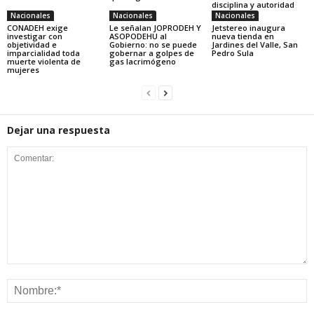
disciplina y autoridad
Nacionales
Nacionales
Nacionales
CONADEH exige
Le señalan JOPRODEH Y
Jetstereo inaugura
investigar con
ASOPODEHU al
nueva tienda en
objetividad e
Gobierno: no se puede
Jardines del Valle, San
imparcialidad toda
gobernar a golpes de
Pedro Sula
muerte violenta de
gas lacrimógeno
mujeres
Dejar una respuesta