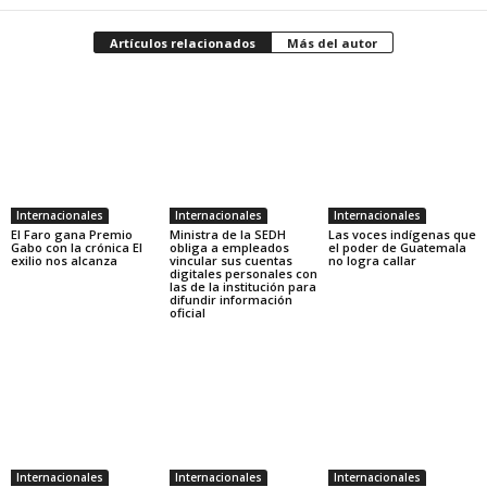
Artículos relacionados
Más del autor
Internacionales
Internacionales
Internacionales
El Faro gana Premio
Ministra de la SEDH
Las voces indígenas que
Gabo con la crónica El
obliga a empleados
el poder de Guatemala
exilio nos alcanza
vincular sus cuentas
no logra callar
digitales personales con
las de la institución para
difundir información
oficial
Internacionales
Internacionales
Internacionales