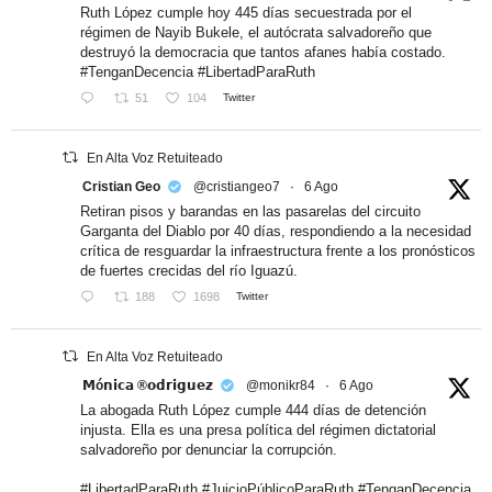
Ruth López cumple hoy 445 días secuestrada por el
régimen de Nayib Bukele, el autócrata salvadoreño que
destruyó la democracia que tantos afanes había costado.
#TenganDecencia #LibertadParaRuth
51
104
Twitter
En Alta Voz Retuiteado
Cristian Geo
@cristiangeo7
·
6 Ago
Retiran pisos y barandas en las pasarelas del circuito
Garganta del Diablo por 40 días, respondiendo a la necesidad
crítica de resguardar la infraestructura frente a los pronósticos
de fuertes crecidas del río Iguazú.
188
1698
Twitter
En Alta Voz Retuiteado
𝗠ó𝗻𝗶𝗰𝗮 ®𝗼𝗱𝗿𝗶𝗴𝘂𝗲𝘇
@monikr84
·
6 Ago
La abogada Ruth López cumple 444 días de detención
injusta. Ella es una presa política del régimen dictatorial
salvadoreño por denunciar la corrupción.
#LibertadParaRuth #JuicioPúblicoParaRuth #TenganDecencia