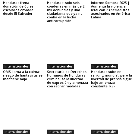
Honduras frena
Honduras: solo seis
Informe Sombra 2025 |
donación de útiles
condenas en más de 2
Aumenta la violencia
escolares enviada
mil denuncias y una
letal con 23 periodistas
desde El Salvador
ciudadanía que ya no
asesinados en América
confía en la lucha
Latina
anticorrupción
Internacionales
Internacionales
Internacionales
OMS llama a la calma:
Secretaría de Derechos
Honduras sube en
riesgo de hantavirus se
Humanos de Honduras
ranking mundial, pero la
mantiene bajo
criminaliza la libertad
libertad de prensa sigue
de expresión y amenaza
bajo amenaza
con retirar medidas
constante: RSF
Internacionales
Internacionales
Internacionales