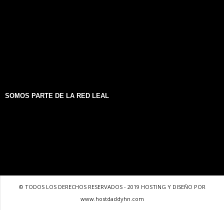
SOMOS PARTE DE LA RED LEAL
© TODOS LOS DERECHOS RESERVADOS - 2019 HOSTING Y DISEÑO POR
www.hostdaddyhn.com