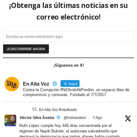
¡Obtenga las últimas noticias en su
correo electrónico!
¡Síguenos en X!
En Alta Voz
Seguir
Contra la Corrupción #NiOlvidoNiPerdón, un espacio libre de
compromisos y censuras. Fundado el 7/7/2017.
En Alta Voz Retuiteado
Héctor Silva Ávalos
@hsilvavalos
·
7 Ago
Ruth López cumple hoy 445 días secuestrada por el
régimen de Nayib Bukele, el autócrata salvadoreño que
destruyó la democracia que tantos afanes había costado.