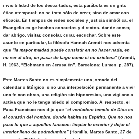
invisibilidad de los descartados, esta parábola es un grito
ético atemporal: no se trata sólo de creer, sino de amar con
eficacia. En tiempos de redes sociales y justicia simbólica, el
Evangelio exige hechos concretos y directos: dar de comer,
dar abrigo, visitar, consolar, curar, escuchar. Sobre este
asunto en particular, la filósofa Hannah Arendt nos advertía
que
“la mayor maldad puede consistir en no hacer nada, en
no ver al otro, en pasar de largo como si no existiera”
(Arendt,
H. 1963, “Eichmann en Jerusalén”. Barcelona: Lumen, p. 287).
Este Martes Santo no es simplemente una jornada del
calendario litúrgico, sino una interpelación permanente a vivir
una fe con obras, una religión sin hipocresías, una vigilancia
activa que no le tenga miedo al compromiso. Al respecto, el
Papa Francisco nos dijo que
“el verdadero templo de Dios es
el corazón del hombre, donde habita su Espíritu. Que no nos
pase lo que a aquellos fariseos: limpiar lo exterior y dejar el
interior lleno de podredumbre”
(Homilía, Martes Santo, 27 de