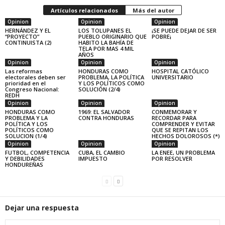
Artículos relacionados
Más del autor
Opinion
Opinion
Opinion
HERNÁNDEZ Y EL
LOS TOLUPANES EL
¡SE PUEDE DEJAR DE SER
“PROYECTO”
PUEBLO ORIGINARIO QUE
POBRE¡
CONTINUISTA (2)
HABITO LA BAHÍA DE
TELA POR MAS 4 MIL
AÑOS
Opinion
Opinion
Opinion
Las reformas
HONDURAS COMO
HOSPITAL CATÓLICO
electorales deben ser
PROBLEMA, LA POLÍTICA
UNIVERSITARIO
prioridad en el
Y LOS POLÍTICOS COMO
Congreso Nacional:
SOLUCIÓN (2/4)
REDH
Opinion
Opinion
Opinion
HONDURAS COMO
1969: EL SALVADOR
CONMEMORAR Y
PROBLEMA Y LA
CONTRA HONDURAS
RECORDAR PARA
POLÍTICA Y LOS
COMPRENDER Y EVITAR
POLÍTICOS COMO
QUE SE REPITAN LOS
SOLUCION (1/4)
HECHOS DOLOROSOS (*)
Opinion
Opinion
Opinion
FUTBOL, COMPETENCIA
CUBA, EL CAMBIO
LA ENEE, UN PROBLEMA
Y DEBILIDADES
IMPUESTO
POR RESOLVER
HONDUREÑAS
Dejar una respuesta