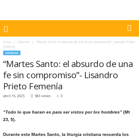
Inicio
Opinion
“Martes Santo: el absurdo de una fe sin compromiso”- Lisandro Prieto
Femenía
OPINION
“Martes Santo: el absurdo de una
fe sin compromiso”- Lisandro
Prieto Femenía
abril 15, 2025
583 views
0
“Todo lo que hacen es para ser vistos por los hombres”
(Mt
23, 5).
Durante este Martes Santo, la liturgia cristiana recuerda los