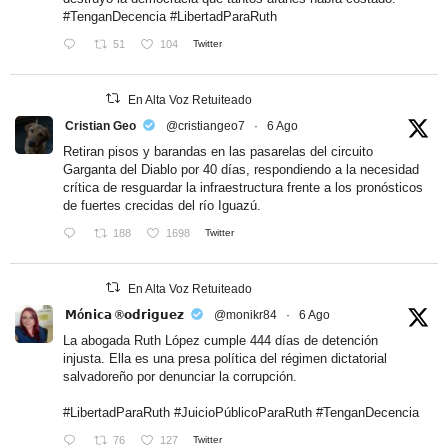
#TenganDecencia
#LibertadParaRuth
51
104
Twitter
En Alta Voz Retuiteado
Cristian Geo
@cristiangeo7
·
6 Ago
Retiran pisos y barandas en las pasarelas del circuito
Garganta del Diablo por 40 días, respondiendo a la necesidad
crítica de resguardar la infraestructura frente a los pronósticos
de fuertes crecidas del río Iguazú.
188
1698
Twitter
En Alta Voz Retuiteado
𝗠ó𝗻𝗶𝗰𝗮 ®𝗼𝗱𝗿𝗶𝗴𝘂𝗲𝘇
@monikr84
·
6 Ago
La abogada Ruth López cumple 444 días de detención
injusta. Ella es una presa política del régimen dictatorial
salvadoreño por denunciar la corrupción.
#LibertadParaRuth
#JuicioPúblicoParaRuth
#TenganDecencia
76
127
Twitter