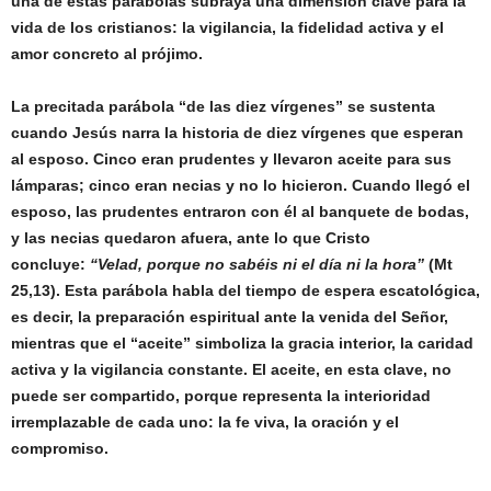
una de estas parábolas subraya una dimensión clave para la
vida de los cristianos: la vigilancia, la fidelidad activa y el
amor concreto al prójimo.
La precitada parábola “de las diez vírgenes” se sustenta
cuando Jesús narra la historia de diez vírgenes que esperan
al esposo. Cinco eran prudentes y llevaron aceite para sus
lámparas; cinco eran necias y no lo hicieron. Cuando llegó el
esposo, las prudentes entraron con él al banquete de bodas,
y las necias quedaron afuera, ante lo que Cristo
concluye:
“Velad, porque no sabéis ni el día ni la hora”
(Mt
25,13). Esta parábola habla del tiempo de espera escatológica,
es decir, la preparación espiritual ante la venida del Señor,
mientras que el “aceite” simboliza la gracia interior, la caridad
activa y la vigilancia constante. El aceite, en esta clave, no
puede ser compartido, porque representa la interioridad
irremplazable de cada uno: la fe viva, la oración y el
compromiso.