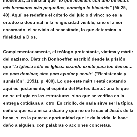
inocentes, al señalar que
“lo que hicisteis con uno de estos
mis hermanos más pequeños, conmigo lo hicisteis”
(Mt 25,
40). Aquí, se redefine el criterio del juicio divino: no es la
ortodoxia doctrinal ni la religiosidad visible, sino el amor
encarnado, el servicio al necesitado, lo que determina la
fidelidad a Dios.
Complementariamente, el teólogo protestante, víctima y mártir
del nazismo, Dietrich Bonhoeffer, escribió desde la prisión
que
“la Iglesia sólo es Iglesia cuando existe para los demás…
no para dominar, sino para ayudar y servir”
(“Resistencia y
sumisión”, 1951), p. 400). Lo que este mártir está captando
aquí es, justamente, el espíritu del Martes Santo: una fe que
no se refugia en las estructuras, sino que se verifica en la
entrega cotidiana al otro. En criollo, de nada sirve ser la típica
señora que va a misa a diario y que no se le cae el Jesús de la
boca, si en la primera oportunidad que le da la vida, le hace
daño a alguien, con palabras o acciones concretas.