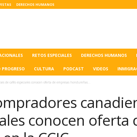
VISTAS
DERECHOS HUMANOS
ACIONALES
RETOS ESPECIALES
DERECHOS HUMANOS
O PROGRESO
CULTURA
PODCAST
VIDEOS
INMIGRA
es de cafés especiales conocen oferta de empresas hondureñas...
ompradores canadie
iales conocen oferta