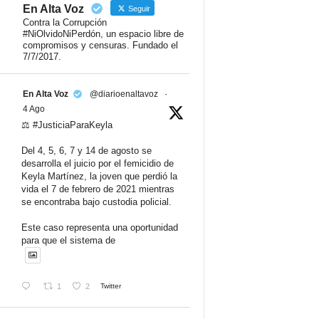
En Alta Voz
Seguir
Contra la Corrupción
#NiOlvidoNiPerdón, un espacio libre de
compromisos y censuras. Fundado el
7/7/2017.
En Alta Voz
@diarioenaltavoz
·
4 Ago
⚖️ #JusticiaParaKeyla
Del 4, 5, 6, 7 y 14 de agosto se
desarrolla el juicio por el femicidio de
Keyla Martínez, la joven que perdió la
vida el 7 de febrero de 2021 mientras
se encontraba bajo custodia policial.
Este caso representa una oportunidad
para que el sistema de
1
2
Twitter