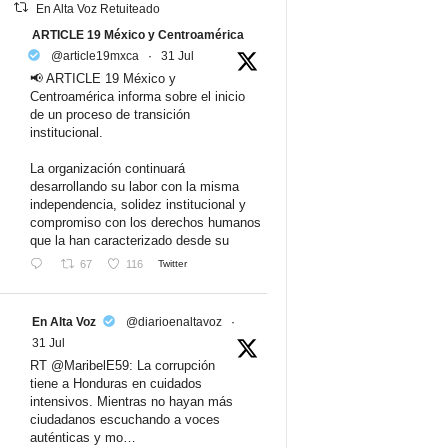
En Alta Voz Retuiteado
ARTICLE 19 México y Centroamérica
@article19mxca
·
31 Jul
📢 ARTICLE 19 México y
Centroamérica informa sobre el inicio
de un proceso de transición
institucional.
La organización continuará
desarrollando su labor con la misma
independencia, solidez institucional y
compromiso con los derechos humanos
que la han caracterizado desde su
67
116
Twitter
En Alta Voz
@diarioenaltavoz
·
31 Jul
RT @MaribelE59: La corrupción
tiene a Honduras en cuidados
intensivos. Mientras no hayan más
ciudadanos escuchando a voces
auténticas y mo…