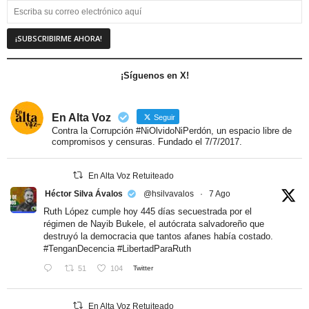
¡Síguenos en X!
En Alta Voz
Seguir
Contra la Corrupción #NiOlvidoNiPerdón, un espacio libre de
compromisos y censuras. Fundado el 7/7/2017.
En Alta Voz Retuiteado
Héctor Silva Ávalos
@hsilvavalos
·
7 Ago
Ruth López cumple hoy 445 días secuestrada por el
régimen de Nayib Bukele, el autócrata salvadoreño que
destruyó la democracia que tantos afanes había costado.
#TenganDecencia
#LibertadParaRuth
51
104
Twitter
En Alta Voz Retuiteado