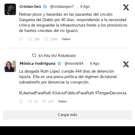
Cristian Geo
@cristiangeo7
·
6 Ago
Retiran pisos y barandas en las pasarelas del circuito
Garganta del Diablo por 40 días, respondiendo a la necesidad
crítica de resguardar la infraestructura frente a los pronósticos
de fuertes crecidas del río Iguazú.
188
1698
Twitter
En Alta Voz Retuiteado
𝗠ó𝗻𝗶𝗰𝗮 ®𝗼𝗱𝗿𝗶𝗴𝘂𝗲𝘇
@monikr84
·
6 Ago
La abogada Ruth López cumple 444 días de detención
injusta. Ella es una presa política del régimen dictatorial
salvadoreño por denunciar la corrupción.
#LibertadParaRuth
#JuicioPúblicoParaRuth
#TenganDecencia
76
127
Twitter
Cargar más