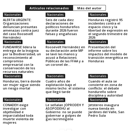
Artículos relacionados
Más del autor
Nacionales
Nacionales
Nacionales
ALERTA URGENTE:
Seis de cada diez
Honduras registró 95
Organizaciones
declaraciones de
incidentes contra el
denuncian presuntas
políticos hondureños
espacio cívico y la
amenazas contra juez
durante 2026 fueron
libertad de expresión en
del caso Roosevelt
falsas y engañosas
el segundo trimestre de
Hernández
2026
Nacionales
Nacionales
Nacionales
FUNDAHRSE lidera la
Roosevelt Hernández en
Presentación del
entrega de la Insignia
su declaración ante MP
informe sobre los
por la Biodiversidad, un
se lavó las manos y
impactos del modelo de
reconocimiento al
acusó a Relaciones
transición energética en
compromiso
Públicas de las FFAA y a
Honduras
empresarial con la
un coronel de...
conservación de los
recursos naturales
Nacionales
Nacionales
Nacionales
Honduras, tierra donde
Cuatro años de
Cuando el aula se
ser mujer sigue siendo
explotación bajo el
convierte en zona de
un riesgo mortal
mismo techo: el sistema
conflicto: el debate
que llegó tarde
hondureño sobre
disciplina y autoridad
Nacionales
Nacionales
Nacionales
CONADEH exige
Le señalan JOPRODEH Y
Jetstereo inaugura
investigar con
ASOPODEHU al
nueva tienda en
objetividad e
Gobierno: no se puede
Jardines del Valle, San
imparcialidad toda
gobernar a golpes de
Pedro Sula
muerte violenta de
gas lacrimógeno
mujeres