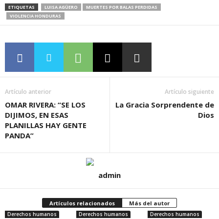
ETIQUETAS
LUISA AGÜERO
MUERTES POR BALAS PERDIDAS
VIOLENCIA HONDURAS
Artículo anterior
Artículo siguiente
OMAR RIVERA: “SE LOS
La Gracia Sorprendente de
DIJIMOS, EN ESAS
Dios
PLANILLAS HAY GENTE
PANDA”
admin
Artículos relacionados
Más del autor
Derechos humanos
Derechos humanos
Derechos humanos