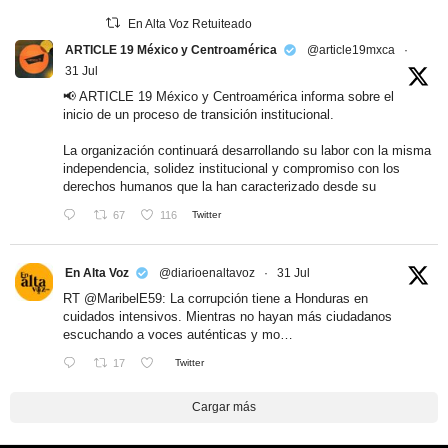
En Alta Voz Retuiteado
ARTICLE 19 México y Centroamérica
@article19mxca
·
31 Jul
📢 ARTICLE 19 México y Centroamérica informa sobre el
inicio de un proceso de transición institucional.
La organización continuará desarrollando su labor con la misma
independencia, solidez institucional y compromiso con los
derechos humanos que la han caracterizado desde su
67
116
Twitter
En Alta Voz
@diarioenaltavoz
·
31 Jul
RT
@MaribelE59
: La corrupción tiene a Honduras en
cuidados intensivos. Mientras no hayan más ciudadanos
escuchando a voces auténticas y mo…
17
Twitter
Cargar más