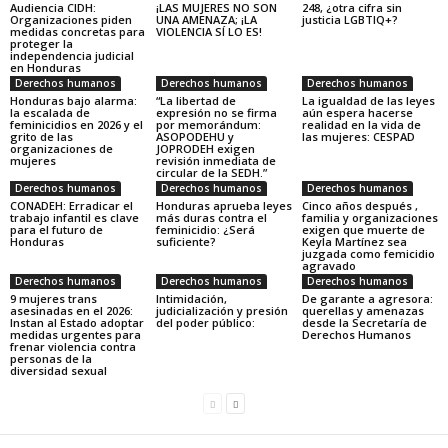
Audiencia CIDH:
¡LAS MUJERES NO SON
248, ¿otra cifra sin
Organizaciones piden
UNA AMENAZA; ¡LA
justicia LGBTIQ+?
medidas concretas para
VIOLENCIA SÍ LO ES!
proteger la
independencia judicial
en Honduras
Derechos humanos
Derechos humanos
Derechos humanos
Honduras bajo alarma:
“La libertad de
La igualdad de las leyes
la escalada de
expresión no se firma
aún espera hacerse
feminicidios en 2026 y el
por memorándum:
realidad en la vida de
grito de las
ASOPODEHU y
las mujeres: CESPAD
organizaciones de
JOPRODEH exigen
mujeres
revisión inmediata de
circular de la SEDH.”
Derechos humanos
Derechos humanos
Derechos humanos
CONADEH: Erradicar el
Honduras aprueba leyes
Cinco años después ,
trabajo infantil es clave
más duras contra el
familia y organizaciones
para el futuro de
feminicidio: ¿Será
exigen que muerte de
Honduras
suficiente?
Keyla Martínez sea
juzgada como femicidio
agravado
Derechos humanos
Derechos humanos
Derechos humanos
9 mujeres trans
Intimidación,
De garante a agresora:
asesinadas en el 2026:
judicialización y presión
querellas y amenazas
Instan al Estado adoptar
del poder público:
desde la Secretaría de
medidas urgentes para
Derechos Humanos
frenar violencia contra
personas de la
diversidad sexual