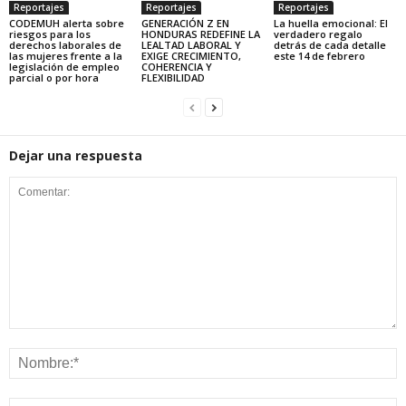
Reportajes
Reportajes
Reportajes
CODEMUH alerta sobre
GENERACIÓN Z EN
La huella emocional: El
riesgos para los
HONDURAS REDEFINE LA
verdadero regalo
derechos laborales de
LEALTAD LABORAL Y
detrás de cada detalle
las mujeres frente a la
EXIGE CRECIMIENTO,
este 14 de febrero
legislación de empleo
COHERENCIA Y
parcial o por hora
FLEXIBILIDAD
Dejar una respuesta