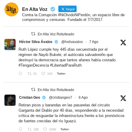
En Alta Voz
Seguir
Contra la Corrupción #NiOlvidoNiPerdón, un espacio libre de
compromisos y censuras. Fundado el 7/7/2017.
En Alta Voz Retuiteado
Héctor Silva Ávalos
@hsilvavalos
·
7 Ago
Ruth López cumple hoy 445 días secuestrada por el
régimen de Nayib Bukele, el autócrata salvadoreño que
destruyó la democracia que tantos afanes había costado.
#TenganDecencia
#LibertadParaRuth
51
104
Twitter
En Alta Voz Retuiteado
Cristian Geo
@cristiangeo7
·
6 Ago
Retiran pisos y barandas en las pasarelas del circuito
Garganta del Diablo por 40 días, respondiendo a la necesidad
crítica de resguardar la infraestructura frente a los pronósticos
de fuertes crecidas del río Iguazú.
188
1698
Twitter