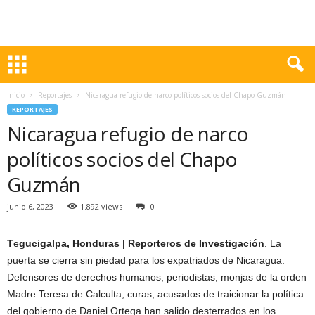
Inicio
Reportajes
Nicaragua refugio de narco políticos socios del Chapo Guzmán
REPORTAJES
Nicaragua refugio de narco
políticos socios del Chapo
Guzmán
junio 6, 2023
1.892 views
0
T
e
gucigalpa, Honduras | Reporteros de Investigación
. La
puerta se cierra sin piedad para los expatriados de Nicaragua.
Defensores de derechos humanos, periodistas, monjas de la orden
Madre Teresa de Calculta, curas, acusados de traicionar la política
del gobierno de Daniel Ortega han salido desterrados en los