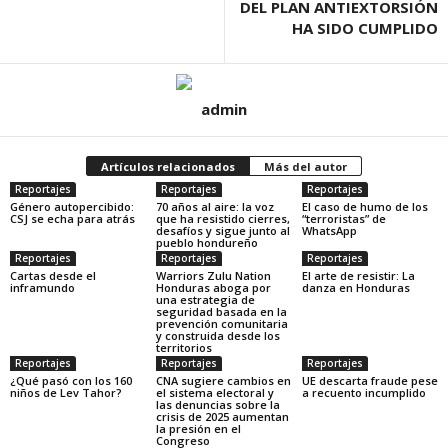
DEL PLAN ANTIEXTORSIÓN
HA SIDO CUMPLIDO
admin
Artículos relacionados
Más del autor
Reportajes
Reportajes
Reportajes
Género autopercibido:
70 años al aire: la voz
El caso de humo de los
CSJ se echa para atrás
que ha resistido cierres,
“terroristas” de
desafíos y sigue junto al
WhatsApp
pueblo hondureño
Reportajes
Reportajes
Reportajes
Cartas desde el
Warriors Zulu Nation
El arte de resistir: La
inframundo
Honduras aboga por
danza en Honduras
una estrategia de
seguridad basada en la
prevención comunitaria
y construida desde los
territorios
Reportajes
Reportajes
Reportajes
¿Qué pasó con los 160
CNA sugiere cambios en
UE descarta fraude pese
niños de Lev Tahor?
el sistema electoral y
a recuento incumplido
las denuncias sobre la
crisis de 2025 aumentan
la presión en el
Congreso