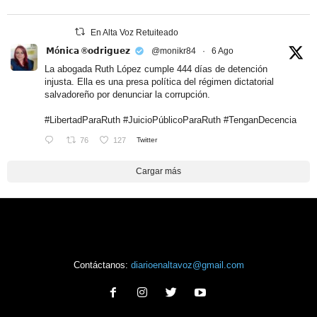
En Alta Voz Retuiteado
𝗠ó𝗻𝗶𝗰𝗮 ®𝗼𝗱𝗿𝗶𝗴𝘂𝗲𝘇
@monikr84
·
6 Ago
La abogada Ruth López cumple 444 días de detención
injusta. Ella es una presa política del régimen dictatorial
salvadoreño por denunciar la corrupción.
#LibertadParaRuth
#JuicioPúblicoParaRuth
#TenganDecencia
76
127
Twitter
Cargar más
Contáctanos:
diarioenaltavoz@gmail.com