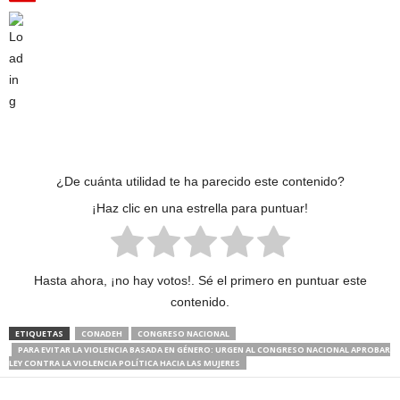
¿De cuánta utilidad te ha parecido este contenido?
¡Haz clic en una estrella para puntuar!
Hasta ahora, ¡no hay votos!. Sé el primero en puntuar este
contenido.
ETIQUETAS
CONADEH
CONGRESO NACIONAL
PARA EVITAR LA VIOLENCIA BASADA EN GÉNERO: URGEN AL CONGRESO NACIONAL APROBAR
LEY CONTRA LA VIOLENCIA POLÍTICA HACIA LAS MUJERES