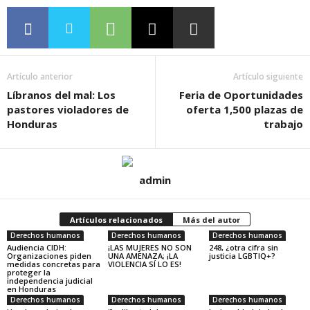
Artículo anterior
Artículo siguiente
Líbranos del mal: Los
Feria de Oportunidades
pastores violadores de
oferta 1,500 plazas de
Honduras
trabajo
admin
Artículos relacionados
Más del autor
Derechos humanos
Derechos humanos
Derechos humanos
Audiencia CIDH:
¡LAS MUJERES NO SON
248, ¿otra cifra sin
Organizaciones piden
UNA AMENAZA; ¡LA
justicia LGBTIQ+?
medidas concretas para
VIOLENCIA SÍ LO ES!
proteger la
independencia judicial
en Honduras
Derechos humanos
Derechos humanos
Derechos humanos