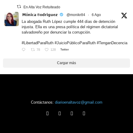
En Alta Voz Retuiteado
𝗠ó𝗻𝗶𝗰𝗮 ®𝗼𝗱𝗿𝗶𝗴𝘂𝗲𝘇
@monikr84
·
6 Ago
La abogada Ruth López cumple 444 días de detención
injusta. Ella es una presa política del régimen dictatorial
salvadoreño por denunciar la corrupción.
#LibertadParaRuth #JuicioPúblicoParaRuth #TenganDecencia
78
128
Twitter
Cargar más
Contáctanos:
diarioenaltavoz@gmail.com