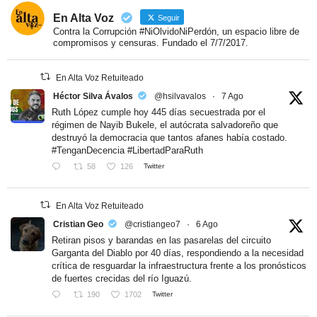
En Alta Voz
Seguir
Contra la Corrupción #NiOlvidoNiPerdón, un espacio libre de
compromisos y censuras. Fundado el 7/7/2017.
En Alta Voz Retuiteado
Héctor Silva Ávalos
@hsilvavalos
·
7 Ago
Ruth López cumple hoy 445 días secuestrada por el
régimen de Nayib Bukele, el autócrata salvadoreño que
destruyó la democracia que tantos afanes había costado.
#TenganDecencia #LibertadParaRuth
58
126
Twitter
En Alta Voz Retuiteado
Cristian Geo
@cristiangeo7
·
6 Ago
Retiran pisos y barandas en las pasarelas del circuito
Garganta del Diablo por 40 días, respondiendo a la necesidad
crítica de resguardar la infraestructura frente a los pronósticos
de fuertes crecidas del río Iguazú.
190
1702
Twitter