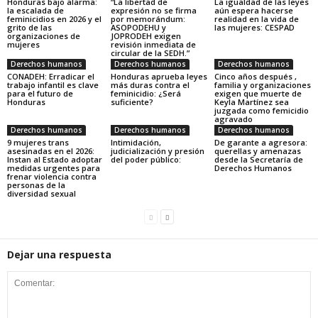
Honduras bajo alarma:
“La libertad de
La igualdad de las leyes
la escalada de
expresión no se firma
aún espera hacerse
feminicidios en 2026 y el
por memorándum:
realidad en la vida de
grito de las
ASOPODEHU y
las mujeres: CESPAD
organizaciones de
JOPRODEH exigen
mujeres
revisión inmediata de
circular de la SEDH.”
Derechos humanos
Derechos humanos
Derechos humanos
CONADEH: Erradicar el
Honduras aprueba leyes
Cinco años después ,
trabajo infantil es clave
más duras contra el
familia y organizaciones
para el futuro de
feminicidio: ¿Será
exigen que muerte de
Honduras
suficiente?
Keyla Martínez sea
juzgada como femicidio
agravado
Derechos humanos
Derechos humanos
Derechos humanos
9 mujeres trans
Intimidación,
De garante a agresora:
asesinadas en el 2026:
judicialización y presión
querellas y amenazas
Instan al Estado adoptar
del poder público:
desde la Secretaría de
medidas urgentes para
Derechos Humanos
frenar violencia contra
personas de la
diversidad sexual
Dejar una respuesta