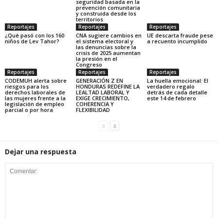
seguridad basada en la
prevención comunitaria
y construida desde los
territorios
Reportajes
Reportajes
Reportajes
¿Qué pasó con los 160
CNA sugiere cambios en
UE descarta fraude pese
niños de Lev Tahor?
el sistema electoral y
a recuento incumplido
las denuncias sobre la
crisis de 2025 aumentan
la presión en el
Congreso
Reportajes
Reportajes
Reportajes
CODEMUH alerta sobre
GENERACIÓN Z EN
La huella emocional: El
riesgos para los
HONDURAS REDEFINE LA
verdadero regalo
derechos laborales de
LEALTAD LABORAL Y
detrás de cada detalle
las mujeres frente a la
EXIGE CRECIMIENTO,
este 14 de febrero
legislación de empleo
COHERENCIA Y
parcial o por hora
FLEXIBILIDAD
Dejar una respuesta