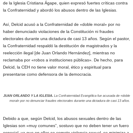
de la Iglesia Cristiana Ágape, quien expresó fuertes críticas contra
la Confraternidad y abordó los abusos dentro de las Iglesias.
Así, Delcid acusó a la Confraternidad de «doble moral» por no
haber denunciado violaciones de la Constitución ni fraudes
electorales durante una dictadura de casi 13 años. Según el pastor,
la Confraternidad respaldó la destitución de magistrados y la
reelección ilegal [de Juan Orlando Hernández], mientras no
reclamaba por «robos a instituciones públicas». De hecho, para
Delcid, la CEH no tiene valor moral, ético y espiritual para
presentarse como defensora de la democracia.
JUAN ORLANDO Y LA IGLESIA.
La Confraternidad Evangélica fue acusada de «doble
moral» por no denunciar fraudes electorales durante una dictadura de casi 13 años.
Debido a que, según Delcid, los abusos sexuales dentro de las
Iglesias son «muy comunes”, sostuvo que no deben tener un fuero
especial, ya que en ellas se comete violencia sexual, se minimiza a