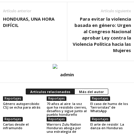
Artículo anterior
Artículo siguiente
HONDURAS, UNA HORA
Para evitar la violencia
DIFÍCIL
basada en género: Urgen
al Congreso Nacional
aprobar Ley contra la
Violencia Política hacia las
Mujeres
admin
Artículos relacionados
Más del autor
Reportajes
Reportajes
Reportajes
Género autopercibido:
70 años al aire: la voz
El caso de humo de los
CSJ se echa para atrás
que ha resistido cierres,
“terroristas” de
desafíos y sigue junto al
WhatsApp
pueblo hondureño
Reportajes
Reportajes
Reportajes
Cartas desde el
Warriors Zulu Nation
El arte de resistir: La
inframundo
Honduras aboga por
danza en Honduras
una estrategia de